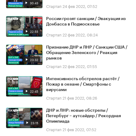
30:43
Стартап
24 фев 2022, 07:52
России грозят санкции / Эвакуация из
Донбасса в Подмосковье
22:55
Стартап
22 фев 2022, 08:24
Признание ДНР и ЛНР / Санкции США /
Обращение Зеленского / Реакция
рынков
23:32
Стартап
22 фев 2022, 07:55
Интенсивность обстрелов растёт /
Пожар в океане / Смартфоны с
вирусами
22:45
Стартап
21 фев 2022, 08:26
ДНР и ЛНР: новые обстрелы /
Петербург – аутсайдер / Рекордная
Олимпиада
23:15
Стартап
21 фев 2022, 07:52