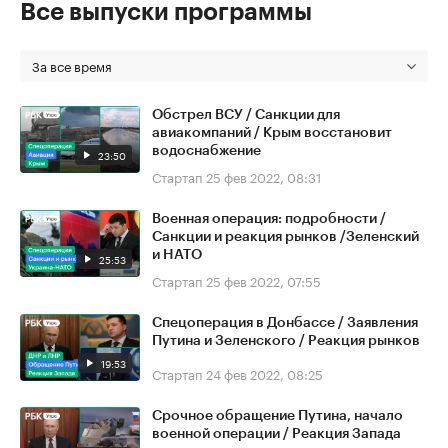
Все выпуски программы
За все время
Обстрел ВСУ / Санкции для
авиакомпаний / Крым восстановит
водоснабжение
23:50
Стартап
25 фев 2022, 08:31
Военная операция: подробности /
Санкции и реакция рынков /Зеленский
и НАТО
25:53
Стартап
25 фев 2022, 07:55
Спецоперация в Донбассе / Заявления
Путина и Зеленского / Реакция рынков
19:53
Стартап
24 фев 2022, 08:25
Срочное обращение Путина, начало
военной операции / Реакция Запада