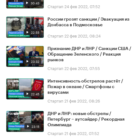
30:43
Стартап
24 фев 2022, 07:52
России грозят санкции / Эвакуация из
Донбасса в Подмосковье
22:55
Стартап
22 фев 2022, 08:24
Признание ДНР и ЛНР / Санкции США /
Обращение Зеленского / Реакция
рынков
23:32
Стартап
22 фев 2022, 07:55
Интенсивность обстрелов растёт /
Пожар в океане / Смартфоны с
вирусами
22:45
Стартап
21 фев 2022, 08:26
ДНР и ЛНР: новые обстрелы /
Петербург – аутсайдер / Рекордная
Олимпиада
23:15
Стартап
21 фев 2022, 07:52