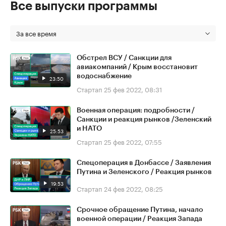
Все выпуски программы
За все время
Обстрел ВСУ / Санкции для
авиакомпаний / Крым восстановит
водоснабжение
23:50
Стартап
25 фев 2022, 08:31
Военная операция: подробности /
Санкции и реакция рынков /Зеленский
и НАТО
25:53
Стартап
25 фев 2022, 07:55
Спецоперация в Донбассе / Заявления
Путина и Зеленского / Реакция рынков
19:53
Стартап
24 фев 2022, 08:25
Срочное обращение Путина, начало
военной операции / Реакция Запада