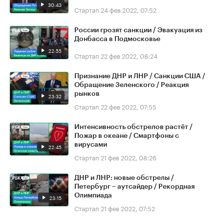
30:43
Стартап
24 фев 2022, 07:52
России грозят санкции / Эвакуация из
Донбасса в Подмосковье
22:55
Стартап
22 фев 2022, 08:24
Признание ДНР и ЛНР / Санкции США /
Обращение Зеленского / Реакция
рынков
23:32
Стартап
22 фев 2022, 07:55
Интенсивность обстрелов растёт /
Пожар в океане / Смартфоны с
вирусами
22:45
Стартап
21 фев 2022, 08:26
ДНР и ЛНР: новые обстрелы /
Петербург – аутсайдер / Рекордная
Олимпиада
23:15
Стартап
21 фев 2022, 07:52