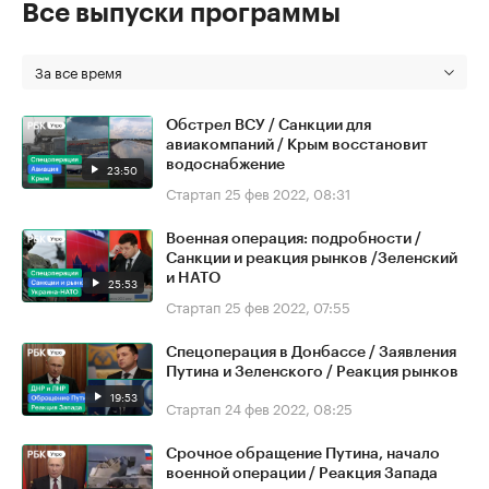
Все выпуски программы
За все время
Обстрел ВСУ / Санкции для
авиакомпаний / Крым восстановит
водоснабжение
23:50
Стартап
25 фев 2022, 08:31
Военная операция: подробности /
Санкции и реакция рынков /Зеленский
и НАТО
25:53
Стартап
25 фев 2022, 07:55
Спецоперация в Донбассе / Заявления
Путина и Зеленского / Реакция рынков
19:53
Стартап
24 фев 2022, 08:25
Срочное обращение Путина, начало
военной операции / Реакция Запада