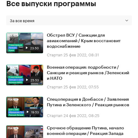
Все выпуски программы
За все время
Обстрел ВСУ / Санкции для
авиакомпаний / Крым восстановит
водоснабжение
23:50
Стартап
25 фев 2022, 08:31
Военная операция: подробности /
Санкции и реакция рынков /Зеленский
и НАТО
25:53
Стартап
25 фев 2022, 07:55
Спецоперация в Донбассе / Заявления
Путина и Зеленского / Реакция рынков
19:53
Стартап
24 фев 2022, 08:25
Срочное обращение Путина, начало
военной операции / Реакция Запада