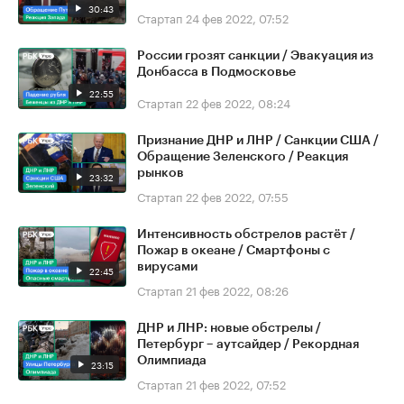
30:43
Стартап
24 фев 2022, 07:52
России грозят санкции / Эвакуация из
Донбасса в Подмосковье
22:55
Стартап
22 фев 2022, 08:24
Признание ДНР и ЛНР / Санкции США /
Обращение Зеленского / Реакция
рынков
23:32
Стартап
22 фев 2022, 07:55
Интенсивность обстрелов растёт /
Пожар в океане / Смартфоны с
вирусами
22:45
Стартап
21 фев 2022, 08:26
ДНР и ЛНР: новые обстрелы /
Петербург – аутсайдер / Рекордная
Олимпиада
23:15
Стартап
21 фев 2022, 07:52