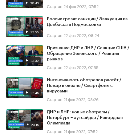
30:43
Стартап
24 фев 2022, 07:52
России грозят санкции / Эвакуация из
Донбасса в Подмосковье
22:55
Стартап
22 фев 2022, 08:24
Признание ДНР и ЛНР / Санкции США /
Обращение Зеленского / Реакция
рынков
23:32
Стартап
22 фев 2022, 07:55
Интенсивность обстрелов растёт /
Пожар в океане / Смартфоны с
вирусами
22:45
Стартап
21 фев 2022, 08:26
ДНР и ЛНР: новые обстрелы /
Петербург – аутсайдер / Рекордная
Олимпиада
23:15
Стартап
21 фев 2022, 07:52