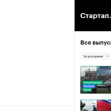
00
Стартап.
Все выпу
За все время