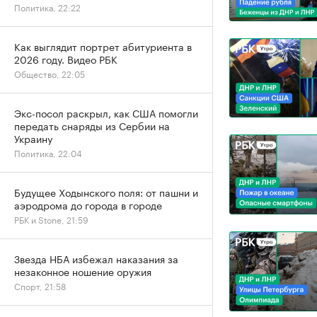
Политика, 22:22
Как выглядит портрет абитуриента в
2026 году. Видео РБК
Общество, 22:05
Экс-посол раскрыл, как США помогли
передать снаряды из Сербии на
Украину
Политика, 22:04
Будущее Ходынского поля: от пашни и
аэродрома до города в городе
РБК и Stone, 21:59
Звезда НБА избежал наказания за
незаконное ношение оружия
Спорт, 21:58