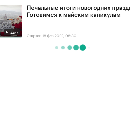
Печальные итоги новогодних празд
Готовимся к майским каникулам
22:47
Стартап
18 фев 2022, 08:30