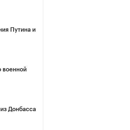
ния Путина и
о военной
 из Донбасса