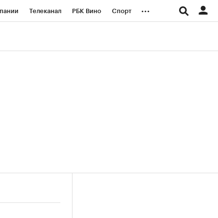
...
пании
Телеканал
РБК Вино
Спорт
ые проекты
Город
Стиль
Крипто
Спецпроекты СПб
логии и медиа
Финансы