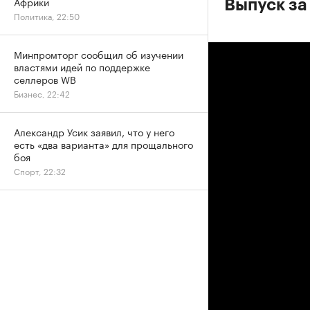
Африки
Выпуск за
Политика, 22:50
Минпромторг сообщил об изучении
властями идей по поддержке
селлеров WB
Бизнес, 22:42
Александр Усик заявил, что у него
есть «два варианта» для прощального
боя
Спорт, 22:32