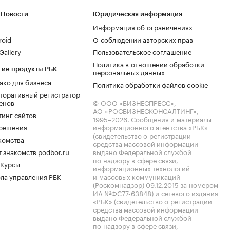
 Новости
Юридическая информация
Информация об ограничениях
roid
О соблюдении авторских прав
allery
Пользовательское соглашение
Политика в отношении обработки
гие продукты РБК
персональных данных
ако для бизнеса
Политика обработки файлов cookie
поративный регистратор
енов
© ООО «БИЗНЕСПРЕСС»,
АО «РОСБИЗНЕСКОНСАЛТИНГ»,
тинг сайтов
1995–2026
. Сообщения и материалы
.решения
информационного агентства «РБК»
(свидетельство о регистрации
комства
средства массовой информации
 знакомств podbor.ru
выдано Федеральной службой
по надзору в сфере связи,
 Курсы
информационных технологий
ла управления РБК
и массовых коммуникаций
(Роскомнадзор) 09.12.2015 за номером
ИА №ФС77-63848) и сетевого издания
«РБК» (свидетельство о регистрации
средства массовой информации
выдано Федеральной службой
по надзору в сфере связи,