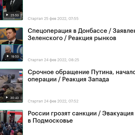
25:53
Стартап
25 фев 2022, 07:55
Спецоперация в Донбассе / Заявле
Зеленского / Реакция рынков
19:53
Стартап
24 фев 2022, 08:25
Срочное обращение Путина, начал
операции / Реакция Запада
30:43
Стартап
24 фев 2022, 07:52
России грозят санкции / Эвакуация
в Подмосковье