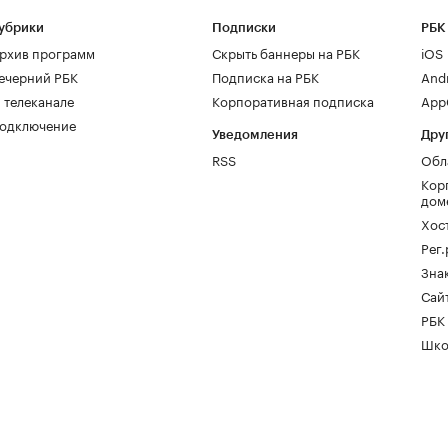
убрики
Подписки
РБК
рхив программ
Скрыть баннеры на РБК
iOS
ечерний РБК
Подписка на РБК
And
 телеканале
Корпоративная подписка
AppG
одключение
Уведомления
Дру
RSS
Обл
Кор
дом
Хос
Рег
Зна
Сайт
РБК
Шко