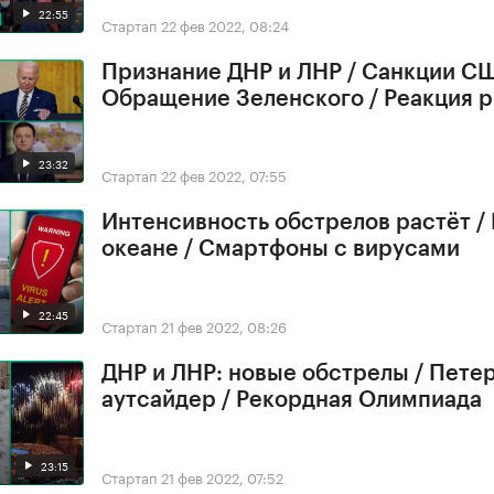
22:55
Стартап
22 фев 2022, 08:24
Признание ДНР и ЛНР / Санкции СШ
Обращение Зеленского / Реакция 
23:32
Стартап
22 фев 2022, 07:55
Интенсивность обстрелов растёт /
океане / Смартфоны с вирусами
22:45
Стартап
21 фев 2022, 08:26
ДНР и ЛНР: новые обстрелы / Петер
аутсайдер / Рекордная Олимпиада
23:15
Стартап
21 фев 2022, 07:52