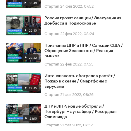
30:43
Стартап
24 фев 2022, 07:52
России грозят санкции / Эвакуация из
Донбасса в Подмосковье
22:55
Стартап
22 фев 2022, 08:24
Признание ДНР и ЛНР / Санкции США /
Обращение Зеленского / Реакция
рынков
23:32
Стартап
22 фев 2022, 07:55
Интенсивность обстрелов растёт /
Пожар в океане / Смартфоны с
вирусами
22:45
Стартап
21 фев 2022, 08:26
ДНР и ЛНР: новые обстрелы /
Петербург – аутсайдер / Рекордная
Олимпиада
23:15
Стартап
21 фев 2022, 07:52