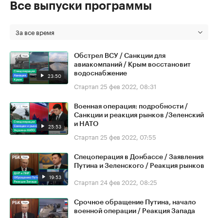
Все выпуски программы
За все время
Обстрел ВСУ / Санкции для
авиакомпаний / Крым восстановит
водоснабжение
23:50
Стартап
25 фев 2022, 08:31
Военная операция: подробности /
Санкции и реакция рынков /Зеленский
и НАТО
25:53
Стартап
25 фев 2022, 07:55
Спецоперация в Донбассе / Заявления
Путина и Зеленского / Реакция рынков
19:53
Стартап
24 фев 2022, 08:25
Срочное обращение Путина, начало
военной операции / Реакция Запада