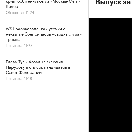
криптообменников из «Москва-Сити».
Выпуск за
Видео
Общество, 11:24
WSJ рассказала, как утечки о
нехватке боеприпасов «сводят с ума»
Трампа
Политика, 11:23
Глава Тувы Ховалыг включил
Нарусову в список кандидатов в
Совет Федерации
Политика, 11:18