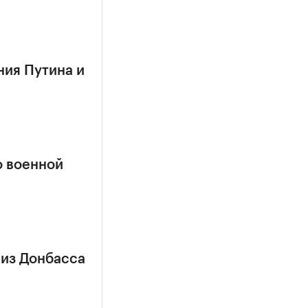
ния Путина и
о военной
 из Донбасса