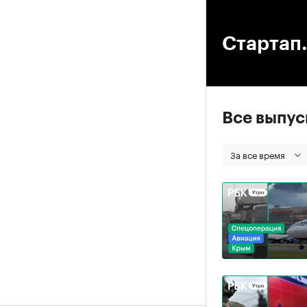
00
Стартап.
Все выпу
За все время