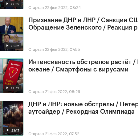
22:55
Стартап
22 фев 2022, 08:24
Признание ДНР и ЛНР / Санкции СШ
Обращение Зеленского / Реакция 
23:32
Стартап
22 фев 2022, 07:55
Интенсивность обстрелов растёт /
океане / Смартфоны с вирусами
22:45
Стартап
21 фев 2022, 08:26
ДНР и ЛНР: новые обстрелы / Петер
аутсайдер / Рекордная Олимпиада
23:15
Стартап
21 фев 2022, 07:52