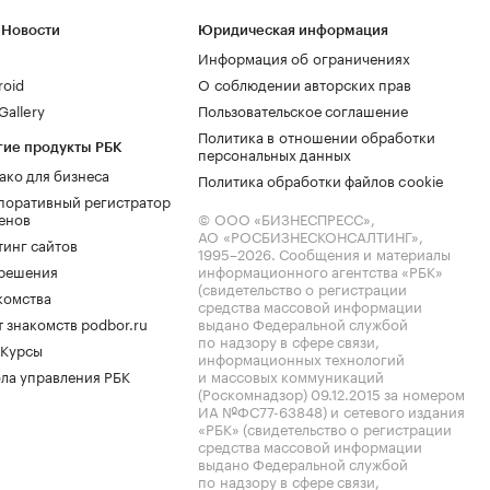
 Новости
Юридическая информация
Информация об ограничениях
roid
О соблюдении авторских прав
allery
Пользовательское соглашение
Политика в отношении обработки
гие продукты РБК
персональных данных
ако для бизнеса
Политика обработки файлов cookie
поративный регистратор
енов
© ООО «БИЗНЕСПРЕСС»,
АО «РОСБИЗНЕСКОНСАЛТИНГ»,
тинг сайтов
1995–2026
. Сообщения и материалы
.решения
информационного агентства «РБК»
(свидетельство о регистрации
комства
средства массовой информации
 знакомств podbor.ru
выдано Федеральной службой
по надзору в сфере связи,
 Курсы
информационных технологий
ла управления РБК
и массовых коммуникаций
(Роскомнадзор) 09.12.2015 за номером
ИА №ФС77-63848) и сетевого издания
«РБК» (свидетельство о регистрации
средства массовой информации
выдано Федеральной службой
по надзору в сфере связи,