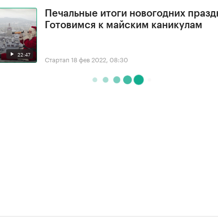
Печальные итоги новогодних празд
Готовимся к майским каникулам
22:47
Стартап
18 фев 2022, 08:30