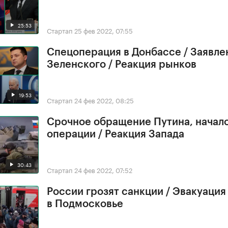
25:53
Стартап
25 фев 2022, 07:55
Спецоперация в Донбассе / Заявле
Зеленского / Реакция рынков
19:53
Стартап
24 фев 2022, 08:25
Срочное обращение Путина, начал
операции / Реакция Запада
30:43
Стартап
24 фев 2022, 07:52
России грозят санкции / Эвакуация
в Подмосковье