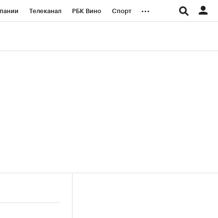
...
пании
Телеканал
РБК Вино
Спорт
ые проекты
Город
Стиль
Крипто
Спецпроекты СПб
логии и медиа
Финансы