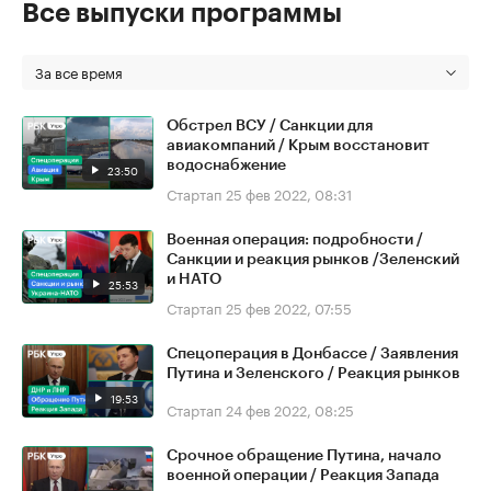
Все выпуски программы
За все время
Обстрел ВСУ / Санкции для
авиакомпаний / Крым восстановит
водоснабжение
23:50
Стартап
25 фев 2022, 08:31
Военная операция: подробности /
Санкции и реакция рынков /Зеленский
и НАТО
25:53
Стартап
25 фев 2022, 07:55
Спецоперация в Донбассе / Заявления
Путина и Зеленского / Реакция рынков
19:53
Стартап
24 фев 2022, 08:25
Срочное обращение Путина, начало
военной операции / Реакция Запада