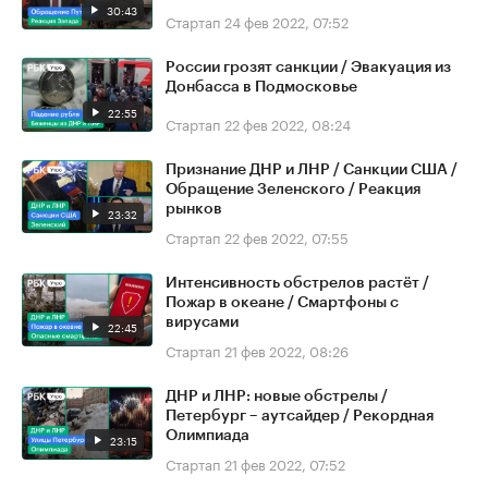
30:43
Стартап
24 фев 2022, 07:52
России грозят санкции / Эвакуация из
Донбасса в Подмосковье
22:55
Стартап
22 фев 2022, 08:24
Признание ДНР и ЛНР / Санкции США /
Обращение Зеленского / Реакция
рынков
23:32
Стартап
22 фев 2022, 07:55
Интенсивность обстрелов растёт /
Пожар в океане / Смартфоны с
вирусами
22:45
Стартап
21 фев 2022, 08:26
ДНР и ЛНР: новые обстрелы /
Петербург – аутсайдер / Рекордная
Олимпиада
23:15
Стартап
21 фев 2022, 07:52