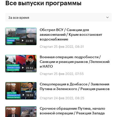
Все выпуски программы
За все время
Обстрел ВСУ / Санкции для
авиакомпаний / Крым восстановит
водоснабжение
23:50
Стартап
25 фев 2022, 08:31
Военная операция: подробности /
Санкции и реакция рынков /Зеленский
и НАТО
25:53
Стартап
25 фев 2022, 07:55
Спецоперация в Донбассе / Заявления
Путина и Зеленского / Реакция рынков
19:53
Стартап
24 фев 2022, 08:25
Срочное обращение Путина, начало
военной операции / Реакция Запада