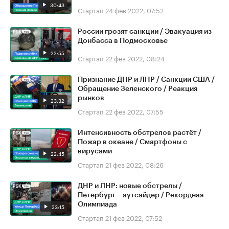
30:43
Стартап
24 фев 2022, 07:52
России грозят санкции / Эвакуация из
Донбасса в Подмосковье
22:55
Стартап
22 фев 2022, 08:24
Признание ДНР и ЛНР / Санкции США /
Обращение Зеленского / Реакция
рынков
23:32
Стартап
22 фев 2022, 07:55
Интенсивность обстрелов растёт /
Пожар в океане / Смартфоны с
вирусами
22:45
Стартап
21 фев 2022, 08:26
ДНР и ЛНР: новые обстрелы /
Петербург – аутсайдер / Рекордная
Олимпиада
23:15
Стартап
21 фев 2022, 07:52