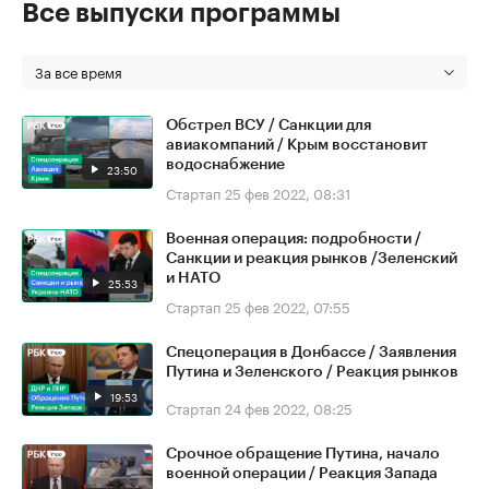
Все выпуски программы
За все время
Обстрел ВСУ / Санкции для
авиакомпаний / Крым восстановит
водоснабжение
23:50
Стартап
25 фев 2022, 08:31
Военная операция: подробности /
Санкции и реакция рынков /Зеленский
и НАТО
25:53
Стартап
25 фев 2022, 07:55
Спецоперация в Донбассе / Заявления
Путина и Зеленского / Реакция рынков
19:53
Стартап
24 фев 2022, 08:25
Срочное обращение Путина, начало
военной операции / Реакция Запада