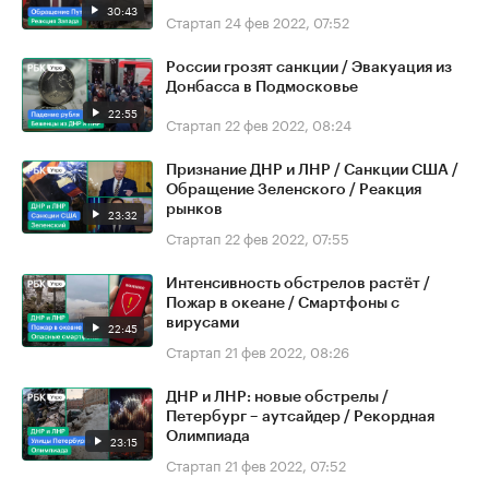
30:43
Стартап
24 фев 2022, 07:52
России грозят санкции / Эвакуация из
Донбасса в Подмосковье
22:55
Стартап
22 фев 2022, 08:24
Признание ДНР и ЛНР / Санкции США /
Обращение Зеленского / Реакция
рынков
23:32
Стартап
22 фев 2022, 07:55
Интенсивность обстрелов растёт /
Пожар в океане / Смартфоны с
вирусами
22:45
Стартап
21 фев 2022, 08:26
ДНР и ЛНР: новые обстрелы /
Петербург – аутсайдер / Рекордная
Олимпиада
23:15
Стартап
21 фев 2022, 07:52