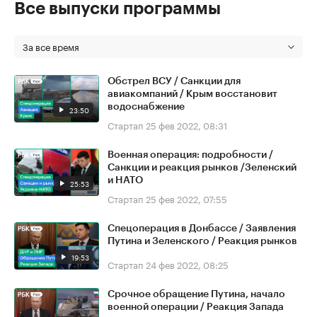
Все выпуски программы
За все время
Обстрел ВСУ / Санкции для
авиакомпаний / Крым восстановит
водоснабжение
23:50
Стартап
25 фев 2022, 08:31
Военная операция: подробности /
Санкции и реакция рынков /Зеленский
и НАТО
25:53
Стартап
25 фев 2022, 07:55
Спецоперация в Донбассе / Заявления
Путина и Зеленского / Реакция рынков
19:53
Стартап
24 фев 2022, 08:25
Срочное обращение Путина, начало
военной операции / Реакция Запада