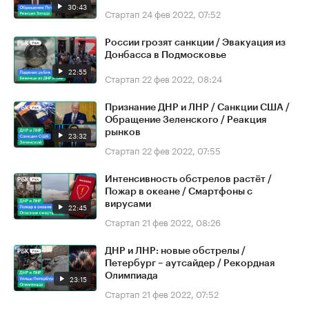
30:43
Стартап
24 фев 2022, 07:52
России грозят санкции / Эвакуация из
Донбасса в Подмосковье
22:55
Стартап
22 фев 2022, 08:24
Признание ДНР и ЛНР / Санкции США /
Обращение Зеленского / Реакция
рынков
23:32
Стартап
22 фев 2022, 07:55
Интенсивность обстрелов растёт /
Пожар в океане / Смартфоны с
вирусами
22:45
Стартап
21 фев 2022, 08:26
ДНР и ЛНР: новые обстрелы /
Петербург – аутсайдер / Рекордная
Олимпиада
23:15
Стартап
21 фев 2022, 07:52