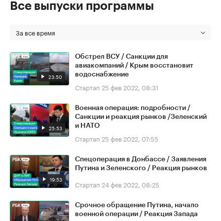
Все выпуски программы
За все время
Обстрел ВСУ / Санкции для
авиакомпаний / Крым восстановит
водоснабжение
23:50
Стартап
25 фев 2022, 08:31
Военная операция: подробности /
Санкции и реакция рынков /Зеленский
и НАТО
25:53
Стартап
25 фев 2022, 07:55
Спецоперация в Донбассе / Заявления
Путина и Зеленского / Реакция рынков
19:53
Стартап
24 фев 2022, 08:25
Срочное обращение Путина, начало
военной операции / Реакция Запада