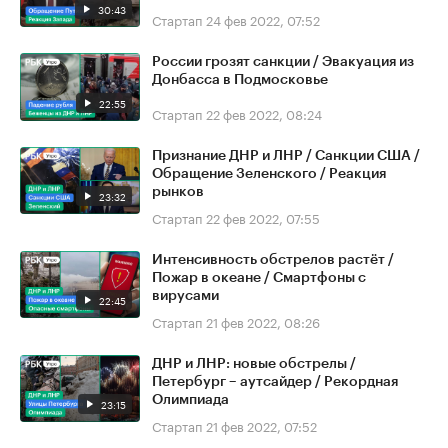
30:43
Стартап
24 фев 2022, 07:52
России грозят санкции / Эвакуация из
Донбасса в Подмосковье
22:55
Стартап
22 фев 2022, 08:24
Признание ДНР и ЛНР / Санкции США /
Обращение Зеленского / Реакция
рынков
23:32
Стартап
22 фев 2022, 07:55
Интенсивность обстрелов растёт /
Пожар в океане / Смартфоны с
вирусами
22:45
Стартап
21 фев 2022, 08:26
ДНР и ЛНР: новые обстрелы /
Петербург – аутсайдер / Рекордная
Олимпиада
23:15
Стартап
21 фев 2022, 07:52