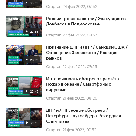
30:43
Стартап
24 фев 2022, 07:52
России грозят санкции / Эвакуация из
Донбасса в Подмосковье
22:55
Стартап
22 фев 2022, 08:24
Признание ДНР и ЛНР / Санкции США /
Обращение Зеленского / Реакция
рынков
23:32
Стартап
22 фев 2022, 07:55
Интенсивность обстрелов растёт /
Пожар в океане / Смартфоны с
вирусами
22:45
Стартап
21 фев 2022, 08:26
ДНР и ЛНР: новые обстрелы /
Петербург – аутсайдер / Рекордная
Олимпиада
23:15
Стартап
21 фев 2022, 07:52