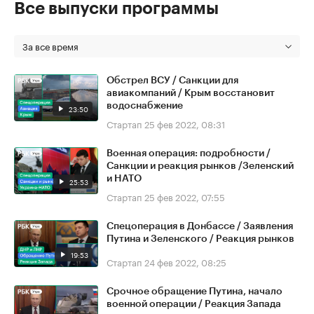
Все выпуски программы
За все время
Обстрел ВСУ / Санкции для
авиакомпаний / Крым восстановит
водоснабжение
23:50
Стартап
25 фев 2022, 08:31
Военная операция: подробности /
Санкции и реакция рынков /Зеленский
и НАТО
25:53
Стартап
25 фев 2022, 07:55
Спецоперация в Донбассе / Заявления
Путина и Зеленского / Реакция рынков
19:53
Стартап
24 фев 2022, 08:25
Срочное обращение Путина, начало
военной операции / Реакция Запада