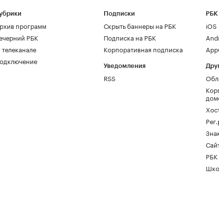
убрики
Подписки
РБК
рхив программ
Скрыть баннеры на РБК
iOS
ечерний РБК
Подписка на РБК
And
 телеканале
Корпоративная подписка
AppG
одключение
Уведомления
Дру
RSS
Обл
Кор
дом
Хос
Рег
Зна
Сайт
РБК
Шко