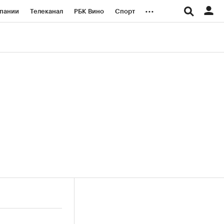
...
пании
Телеканал
РБК Вино
Спорт
ые проекты
Город
Стиль
Крипто
Спецпроекты СПб
логии и медиа
Финансы