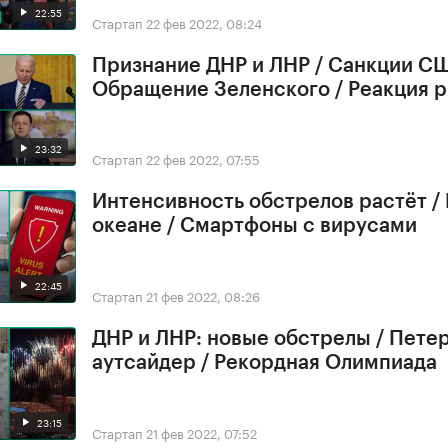
22:55
Стартап
22 фев 2022, 08:24
Признание ДНР и ЛНР / Санкции СШ
Обращение Зеленского / Реакция 
23:32
Стартап
22 фев 2022, 07:55
Интенсивность обстрелов растёт /
океане / Смартфоны с вирусами
22:45
Стартап
21 фев 2022, 08:26
ДНР и ЛНР: новые обстрелы / Петер
аутсайдер / Рекордная Олимпиада
23:15
Стартап
21 фев 2022, 07:52