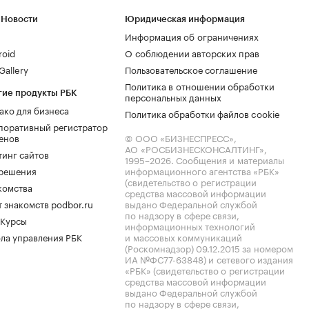
 Новости
Юридическая информация
Информация об ограничениях
roid
О соблюдении авторских прав
allery
Пользовательское соглашение
Политика в отношении обработки
гие продукты РБК
персональных данных
ако для бизнеса
Политика обработки файлов cookie
поративный регистратор
енов
© ООО «БИЗНЕСПРЕСС»,
АО «РОСБИЗНЕСКОНСАЛТИНГ»,
тинг сайтов
1995–2026
. Сообщения и материалы
.решения
информационного агентства «РБК»
(свидетельство о регистрации
комства
средства массовой информации
 знакомств podbor.ru
выдано Федеральной службой
по надзору в сфере связи,
 Курсы
информационных технологий
ла управления РБК
и массовых коммуникаций
(Роскомнадзор) 09.12.2015 за номером
ИА №ФС77-63848) и сетевого издания
«РБК» (свидетельство о регистрации
средства массовой информации
выдано Федеральной службой
по надзору в сфере связи,