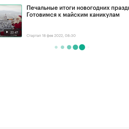
Печальные итоги новогодних празд
Готовимся к майским каникулам
22:47
Стартап
18 фев 2022, 08:30