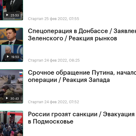
25:53
Стартап
25 фев 2022, 07:55
Спецоперация в Донбассе / Заявле
Зеленского / Реакция рынков
19:53
Стартап
24 фев 2022, 08:25
Срочное обращение Путина, начал
операции / Реакция Запада
30:43
Стартап
24 фев 2022, 07:52
России грозят санкции / Эвакуация
в Подмосковье