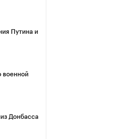
ния Путина и
о военной
 из Донбасса