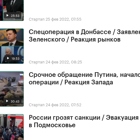
25:53
Стартап
25 фев 2022, 07:55
Спецоперация в Донбассе / Заявле
Зеленского / Реакция рынков
19:53
Стартап
24 фев 2022, 08:25
Срочное обращение Путина, начал
операции / Реакция Запада
30:43
Стартап
24 фев 2022, 07:52
России грозят санкции / Эвакуация
в Подмосковье