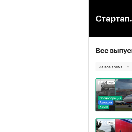
00
Стартап.
Все выпу
За все время