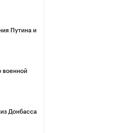
ния Путина и
о военной
 из Донбасса