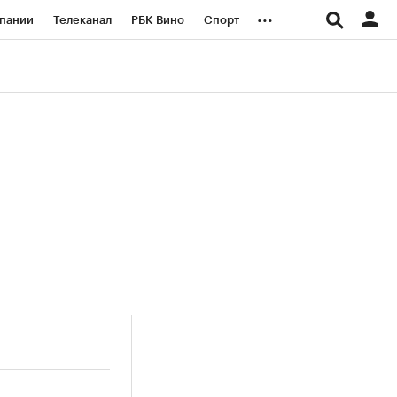
...
пании
Телеканал
РБК Вино
Спорт
ые проекты
Город
Стиль
Крипто
Спецпроекты СПб
логии и медиа
Финансы