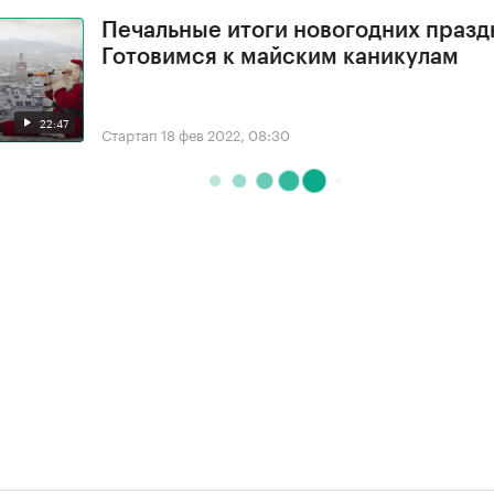
Печальные итоги новогодних празд
Готовимся к майским каникулам
22:47
Стартап
18 фев 2022, 08:30