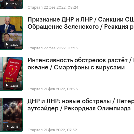
22:55
Стартап
22 фев 2022, 08:24
Признание ДНР и ЛНР / Санкции СШ
Обращение Зеленского / Реакция 
23:32
Стартап
22 фев 2022, 07:55
Интенсивность обстрелов растёт /
океане / Смартфоны с вирусами
22:45
Стартап
21 фев 2022, 08:26
ДНР и ЛНР: новые обстрелы / Петер
аутсайдер / Рекордная Олимпиада
23:15
Стартап
21 фев 2022, 07:52