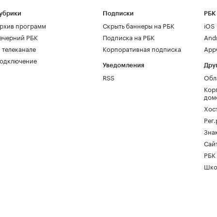
убрики
Подписки
РБК
рхив программ
Скрыть баннеры на РБК
iOS
ечерний РБК
Подписка на РБК
And
 телеканале
Корпоративная подписка
AppG
одключение
Уведомления
Дру
RSS
Обл
Кор
дом
Хос
Рег
Зна
Сайт
РБК
Шко