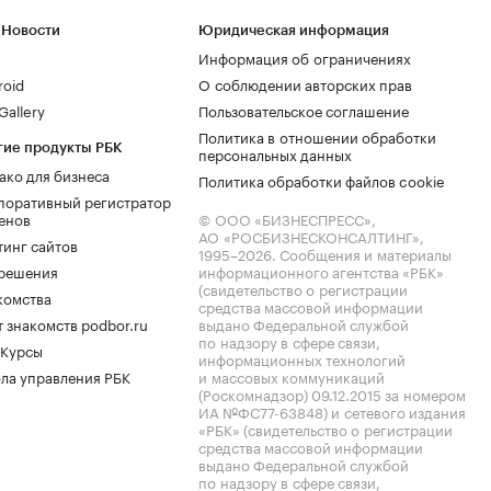
 Новости
Юридическая информация
Информация об ограничениях
roid
О соблюдении авторских прав
allery
Пользовательское соглашение
Политика в отношении обработки
гие продукты РБК
персональных данных
ако для бизнеса
Политика обработки файлов cookie
поративный регистратор
енов
© ООО «БИЗНЕСПРЕСС»,
АО «РОСБИЗНЕСКОНСАЛТИНГ»,
тинг сайтов
1995–2026
. Сообщения и материалы
.решения
информационного агентства «РБК»
(свидетельство о регистрации
комства
средства массовой информации
 знакомств podbor.ru
выдано Федеральной службой
по надзору в сфере связи,
 Курсы
информационных технологий
ла управления РБК
и массовых коммуникаций
(Роскомнадзор) 09.12.2015 за номером
ИА №ФС77-63848) и сетевого издания
«РБК» (свидетельство о регистрации
средства массовой информации
выдано Федеральной службой
по надзору в сфере связи,