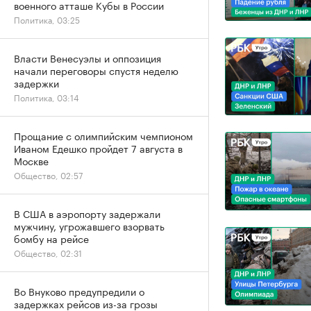
военного атташе Кубы в России
Политика, 03:25
Власти Венесуэлы и оппозиция
начали переговоры спустя неделю
задержки
Политика, 03:14
Прощание с олимпийским чемпионом
Иваном Едешко пройдет 7 августа в
Москве
Общество, 02:57
В США в аэропорту задержали
мужчину, угрожавшего взорвать
бомбу на рейсе
Общество, 02:31
Во Внуково предупредили о
задержках рейсов из-за грозы