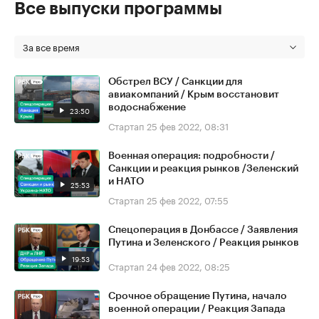
Все выпуски программы
За все время
Обстрел ВСУ / Санкции для
авиакомпаний / Крым восстановит
водоснабжение
23:50
Стартап
25 фев 2022, 08:31
Военная операция: подробности /
Санкции и реакция рынков /Зеленский
и НАТО
25:53
Стартап
25 фев 2022, 07:55
Спецоперация в Донбассе / Заявления
Путина и Зеленского / Реакция рынков
19:53
Стартап
24 фев 2022, 08:25
Срочное обращение Путина, начало
военной операции / Реакция Запада