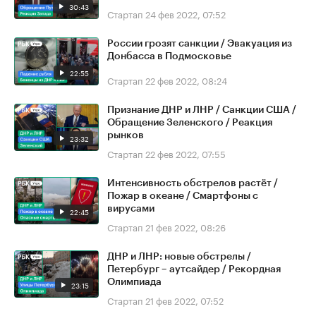
30:43
Стартап
24 фев 2022, 07:52
России грозят санкции / Эвакуация из
Донбасса в Подмосковье
22:55
Стартап
22 фев 2022, 08:24
Признание ДНР и ЛНР / Санкции США /
Обращение Зеленского / Реакция
рынков
23:32
Стартап
22 фев 2022, 07:55
Интенсивность обстрелов растёт /
Пожар в океане / Смартфоны с
вирусами
22:45
Стартап
21 фев 2022, 08:26
ДНР и ЛНР: новые обстрелы /
Петербург – аутсайдер / Рекордная
Олимпиада
23:15
Стартап
21 фев 2022, 07:52