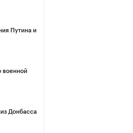
ния Путина и
о военной
 из Донбасса