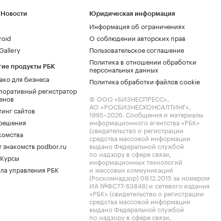
 Новости
Юридическая информация
Информация об ограничениях
roid
О соблюдении авторских прав
allery
Пользовательское соглашение
Политика в отношении обработки
гие продукты РБК
персональных данных
ако для бизнеса
Политика обработки файлов cookie
поративный регистратор
енов
© ООО «БИЗНЕСПРЕСС»,
АО «РОСБИЗНЕСКОНСАЛТИНГ»,
тинг сайтов
1995–2026
. Сообщения и материалы
.решения
информационного агентства «РБК»
(свидетельство о регистрации
комства
средства массовой информации
 знакомств podbor.ru
выдано Федеральной службой
по надзору в сфере связи,
 Курсы
информационных технологий
ла управления РБК
и массовых коммуникаций
(Роскомнадзор) 09.12.2015 за номером
ИА №ФС77-63848) и сетевого издания
«РБК» (свидетельство о регистрации
средства массовой информации
выдано Федеральной службой
по надзору в сфере связи,