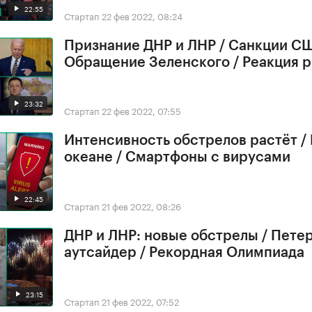
22:55
Стартап
22 фев 2022, 08:24
Признание ДНР и ЛНР / Санкции СШ
Обращение Зеленского / Реакция 
23:32
Стартап
22 фев 2022, 07:55
Интенсивность обстрелов растёт /
океане / Смартфоны с вирусами
22:45
Стартап
21 фев 2022, 08:26
ДНР и ЛНР: новые обстрелы / Петер
аутсайдер / Рекордная Олимпиада
23:15
Стартап
21 фев 2022, 07:52