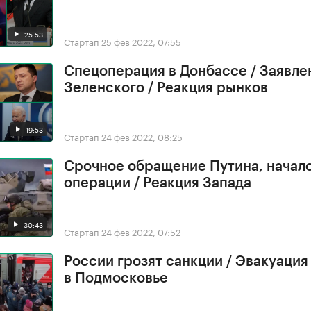
25:53
Стартап
25 фев 2022, 07:55
Спецоперация в Донбассе / Заявле
Зеленского / Реакция рынков
19:53
Стартап
24 фев 2022, 08:25
Срочное обращение Путина, начал
операции / Реакция Запада
30:43
Стартап
24 фев 2022, 07:52
России грозят санкции / Эвакуация
в Подмосковье