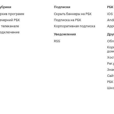
убрики
Подписки
РБК
рхив программ
Скрыть баннеры на РБК
iOS
ечерний РБК
Подписка на РБК
And
 телеканале
Корпоративная подписка
AppG
одключение
Уведомления
Дру
RSS
Обл
Кор
дом
Хос
Рег
Зна
Сайт
РБК
Шко