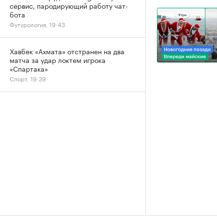
сервис, пародирующий работу чат-
бота
Футурология, 19:43
Хавбек «Ахмата» отстранен на два
матча за удар локтем игрока
«Спартака»
Спорт, 19:39