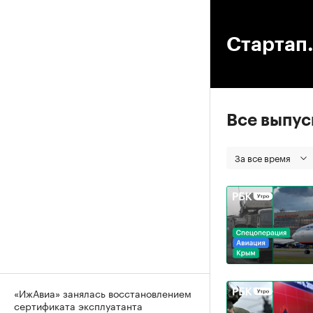
00
Стартап.
Все выпу
За все время
«ИжАвиа» занялась восстановлением
сертификата эксплуатанта