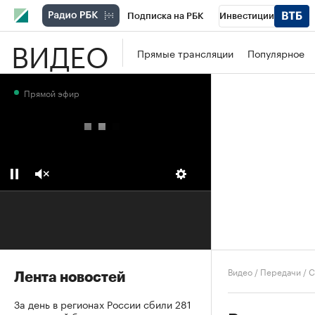
Подписка на РБК
Инвестиции
ВИДЕО
Школа управления РБК
РБК Образова
Прямые трансляции
Популярное
РБК Бизнес-среда
Дискуссионный клу
Прямой эфир
Конференции СПб
Спецпроекты
П
Рынок наличной валюты
Видео
/
Передачи
/
С
Лента новостей
За день в регионах России сбили 281