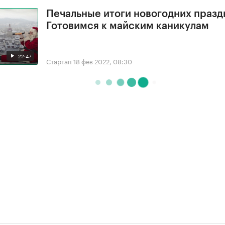
Печальные итоги новогодних празд
Готовимся к майским каникулам
22:47
Стартап
18 фев 2022, 08:30