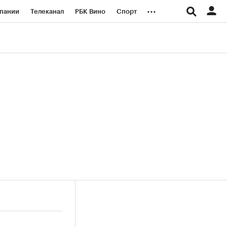
...
пании
Телеканал
РБК Вино
Спорт
ые проекты
Город
Стиль
Крипто
Спецпроекты СПб
логии и медиа
Финансы