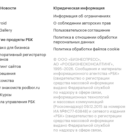
 Новости
Юридическая информация
Информация об ограничениях
roid
О соблюдении авторских прав
allery
Пользовательское соглашение
Политика в отношении обработки
гие продукты РБК
персональных данных
ако для бизнеса
Политика обработки файлов cookie
поративный регистратор
енов
© ООО «БИЗНЕСПРЕСС»,
АО «РОСБИЗНЕСКОНСАЛТИНГ»,
тинг сайтов
1995–2026
. Сообщения и материалы
.решения
информационного агентства «РБК»
(свидетельство о регистрации
комства
средства массовой информации
 знакомств podbor.ru
выдано Федеральной службой
по надзору в сфере связи,
 Курсы
информационных технологий
ла управления РБК
и массовых коммуникаций
(Роскомнадзор) 09.12.2015 за номером
ИА №ФС77-63848) и сетевого издания
«РБК» (свидетельство о регистрации
средства массовой информации
выдано Федеральной службой
по надзору в сфере связи,