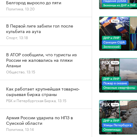
Белгород выросло до пяти
Политика, 13:20
В Первой лиге забили гол после
кульбита из аута
Спорт, 13:18
В АТОР сообщили, что туристы из
России не жаловались на пляжи
Аланьи
Общество, 13:15
Как работает крупнейшая товарно-
сырьевая биржа страны
РБК и Петербургская Биржа, 13:15
Армия России ударила по НПЗ в
Сумской области
Политика, 13:14