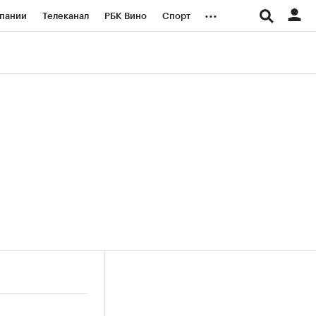
...
пании
Телеканал
РБК Вино
Спорт
ые проекты
Город
Стиль
Крипто
Спецпроекты СПб
логии и медиа
Финансы