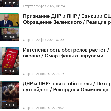
22:55
Стартап
22 фев 2022, 08:24
Признание ДНР и ЛНР / Санкции СШ
Обращение Зеленского / Реакция 
23:32
Стартап
22 фев 2022, 07:55
Интенсивность обстрелов растёт /
океане / Смартфоны с вирусами
22:45
Стартап
21 фев 2022, 08:26
ДНР и ЛНР: новые обстрелы / Петер
аутсайдер / Рекордная Олимпиада
23:15
Стартап
21 фев 2022, 07:52