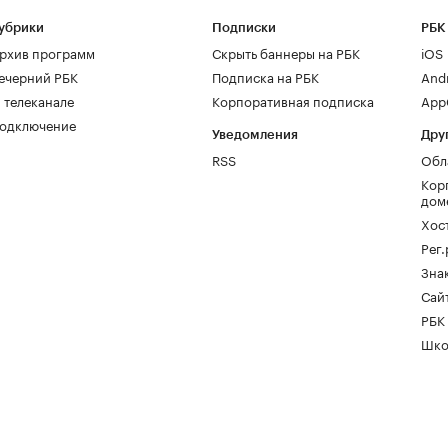
убрики
Подписки
РБК
рхив программ
Скрыть баннеры на РБК
iOS
ечерний РБК
Подписка на РБК
And
 телеканале
Корпоративная подписка
AppG
одключение
Уведомления
Дру
RSS
Обл
Кор
дом
Хос
Рег
Зна
Сайт
РБК
Шко