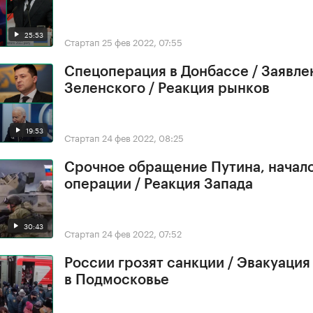
25:53
Стартап
25 фев 2022, 07:55
Спецоперация в Донбассе / Заявле
Зеленского / Реакция рынков
19:53
Стартап
24 фев 2022, 08:25
Срочное обращение Путина, начал
операции / Реакция Запада
30:43
Стартап
24 фев 2022, 07:52
России грозят санкции / Эвакуация
в Подмосковье