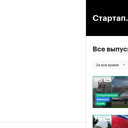
00
Стартап.
Все выпу
За все время