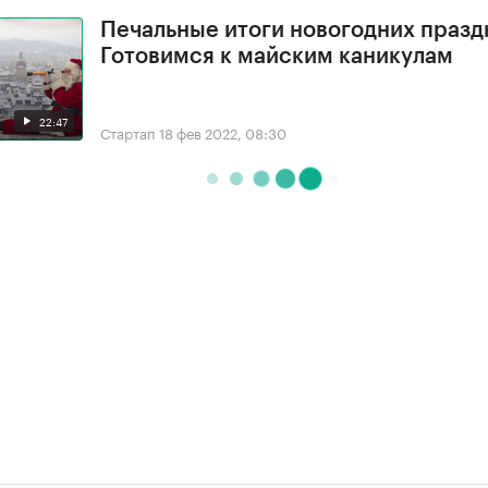
Печальные итоги новогодних празд
Готовимся к майским каникулам
22:47
Стартап
18 фев 2022, 08:30