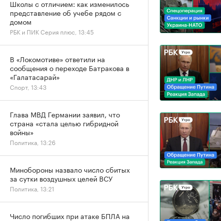
Школы с отличием: как изменилось
представление об учебе рядом с
домом
РБК и ПИК Серия плюс, 13:45
В «Локомотиве» ответили на
сообщения о переходе Батракова в
«Галатасарай»
Спорт, 13:43
Глава МВД Германии заявил, что
страна «стала целью гибридной
войны»
Политика, 13:26
Минобороны назвало число сбитых
за сутки воздушных целей ВСУ
Политика, 13:21
Число погибших при атаке БПЛА на