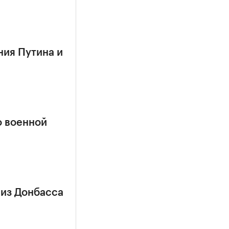
ния Путина и
о военной
 из Донбасса