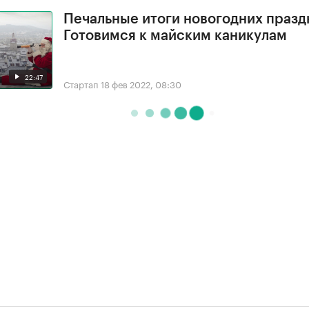
Печальные итоги новогодних празд
Готовимся к майским каникулам
22:47
Стартап
18 фев 2022, 08:30