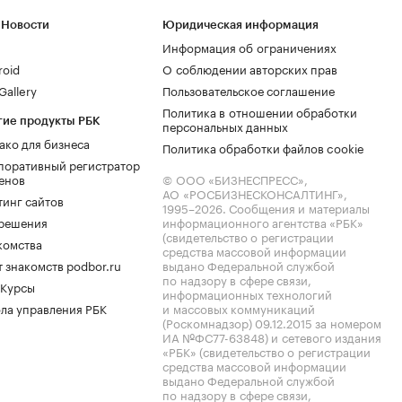
 Новости
Юридическая информация
Информация об ограничениях
roid
О соблюдении авторских прав
allery
Пользовательское соглашение
Политика в отношении обработки
гие продукты РБК
персональных данных
ако для бизнеса
Политика обработки файлов cookie
поративный регистратор
енов
© ООО «БИЗНЕСПРЕСС»,
АО «РОСБИЗНЕСКОНСАЛТИНГ»,
тинг сайтов
1995–2026
. Сообщения и материалы
.решения
информационного агентства «РБК»
(свидетельство о регистрации
комства
средства массовой информации
 знакомств podbor.ru
выдано Федеральной службой
по надзору в сфере связи,
 Курсы
информационных технологий
ла управления РБК
и массовых коммуникаций
(Роскомнадзор) 09.12.2015 за номером
ИА №ФС77-63848) и сетевого издания
«РБК» (свидетельство о регистрации
средства массовой информации
выдано Федеральной службой
по надзору в сфере связи,