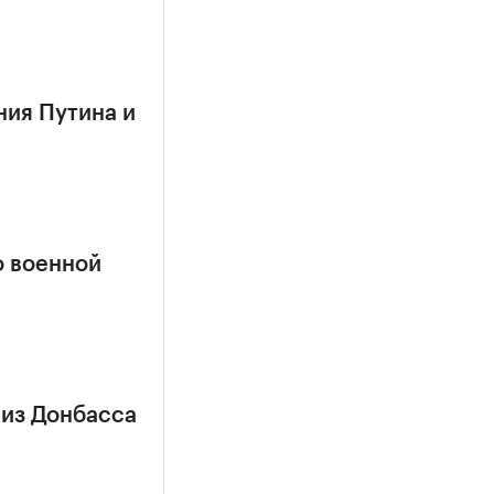
ния Путина и
о военной
 из Донбасса