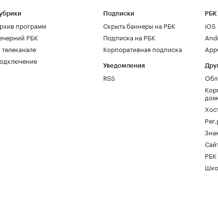
убрики
Подписки
РБК
рхив программ
Скрыть баннеры на РБК
iOS
ечерний РБК
Подписка на РБК
And
 телеканале
Корпоративная подписка
AppG
одключение
Уведомления
Дру
RSS
Обл
Кор
дом
Хос
Рег
Зна
Сайт
РБК
Шко