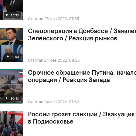
25:53
Стартап
25 фев 2022, 07:55
Спецоперация в Донбассе / Заявле
Зеленского / Реакция рынков
19:53
Стартап
24 фев 2022, 08:25
Срочное обращение Путина, начал
операции / Реакция Запада
30:43
Стартап
24 фев 2022, 07:52
России грозят санкции / Эвакуация
в Подмосковье