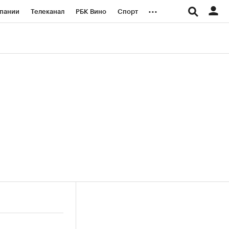
...
пании
Телеканал
РБК Вино
Спорт
ые проекты
Город
Стиль
Крипто
Спецпроекты СПб
логии и медиа
Финансы