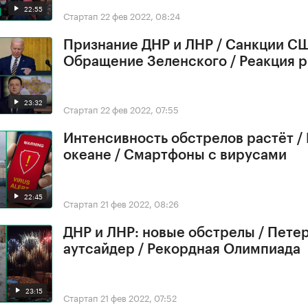
22:55
Стартап
22 фев 2022, 08:24
Признание ДНР и ЛНР / Санкции СШ
Обращение Зеленского / Реакция 
23:32
Стартап
22 фев 2022, 07:55
Интенсивность обстрелов растёт /
океане / Смартфоны с вирусами
22:45
Стартап
21 фев 2022, 08:26
ДНР и ЛНР: новые обстрелы / Петер
аутсайдер / Рекордная Олимпиада
23:15
Стартап
21 фев 2022, 07:52