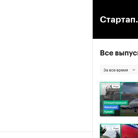
00
Стартап.
Все выпу
За все время