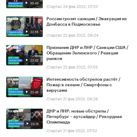
30:43
Стартап
24 фев 2022, 07:52
России грозят санкции / Эвакуация из
Донбасса в Подмосковье
22:55
Стартап
22 фев 2022, 08:24
Признание ДНР и ЛНР / Санкции США /
Обращение Зеленского / Реакция
рынков
23:32
Стартап
22 фев 2022, 07:55
Интенсивность обстрелов растёт /
Пожар в океане / Смартфоны с
вирусами
22:45
Стартап
21 фев 2022, 08:26
ДНР и ЛНР: новые обстрелы /
Петербург – аутсайдер / Рекордная
Олимпиада
23:15
Стартап
21 фев 2022, 07:52