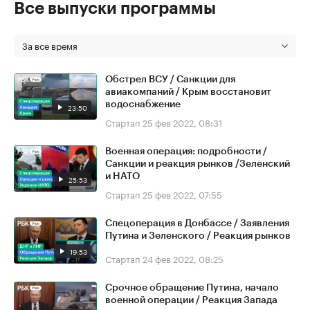
Все выпуски программы
За все время
Обстрел ВСУ / Санкции для
авиакомпаний / Крым восстановит
водоснабжение
23:50
Стартап
25 фев 2022, 08:31
Военная операция: подробности /
Санкции и реакция рынков /Зеленский
и НАТО
25:53
Стартап
25 фев 2022, 07:55
Спецоперация в Донбассе / Заявления
Путина и Зеленского / Реакция рынков
19:53
Стартап
24 фев 2022, 08:25
Срочное обращение Путина, начало
военной операции / Реакция Запада