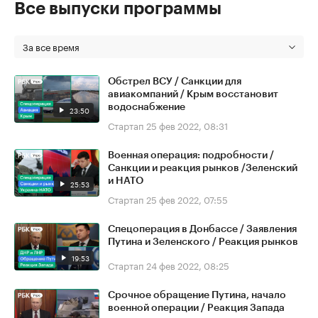
Все выпуски программы
За все время
Обстрел ВСУ / Санкции для
авиакомпаний / Крым восстановит
водоснабжение
23:50
Стартап
25 фев 2022, 08:31
Военная операция: подробности /
Санкции и реакция рынков /Зеленский
и НАТО
25:53
Стартап
25 фев 2022, 07:55
Спецоперация в Донбассе / Заявления
Путина и Зеленского / Реакция рынков
19:53
Стартап
24 фев 2022, 08:25
Срочное обращение Путина, начало
военной операции / Реакция Запада