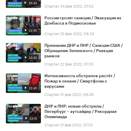
30:43
Стартап
24 фев 2022, 07:52
России грозят санкции / Эвакуация из
Донбасса в Подмосковье
22:55
Стартап
22 фев 2022, 08:24
Признание ДНР и ЛНР / Санкции США /
Обращение Зеленского / Реакция
рынков
23:32
Стартап
22 фев 2022, 07:55
Интенсивность обстрелов растёт /
Пожар в океане / Смартфоны с
вирусами
22:45
Стартап
21 фев 2022, 08:26
ДНР и ЛНР: новые обстрелы /
Петербург – аутсайдер / Рекордная
Олимпиада
23:15
Стартап
21 фев 2022, 07:52