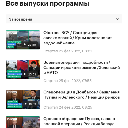
Все выпуски программы
За все время
Обстрел ВСУ / Санкции для
авиакомпаний / Крым восстановит
водоснабжение
23:50
Стартап
25 фев 2022, 08:31
Военная операция: подробности /
Санкции и реакция рынков /Зеленский
и НАТО
25:53
Стартап
25 фев 2022, 07:55
Спецоперация в Донбассе / Заявления
Путина и Зеленского / Реакция рынков
19:53
Стартап
24 фев 2022, 08:25
Срочное обращение Путина, начало
военной операции / Реакция Запада