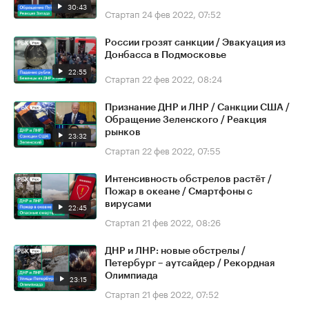
30:43
Стартап
24 фев 2022, 07:52
России грозят санкции / Эвакуация из
Донбасса в Подмосковье
22:55
Стартап
22 фев 2022, 08:24
Признание ДНР и ЛНР / Санкции США /
Обращение Зеленского / Реакция
рынков
23:32
Стартап
22 фев 2022, 07:55
Интенсивность обстрелов растёт /
Пожар в океане / Смартфоны с
вирусами
22:45
Стартап
21 фев 2022, 08:26
ДНР и ЛНР: новые обстрелы /
Петербург – аутсайдер / Рекордная
Олимпиада
23:15
Стартап
21 фев 2022, 07:52