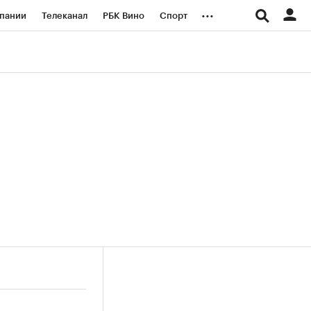
...
пании
Телеканал
РБК Вино
Спорт
ые проекты
Город
Стиль
Крипто
Спецпроекты СПб
логии и медиа
Финансы