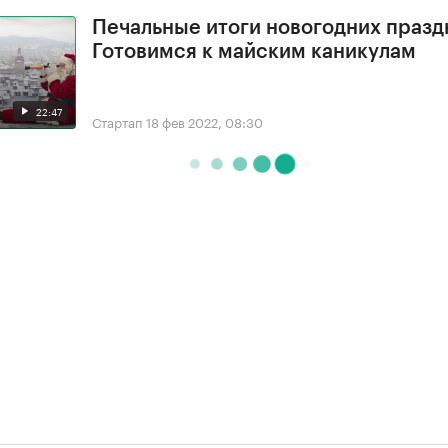
Печальные итоги новогодних празд
Готовимся к майским каникулам
22:47
Стартап
18 фев 2022, 08:30