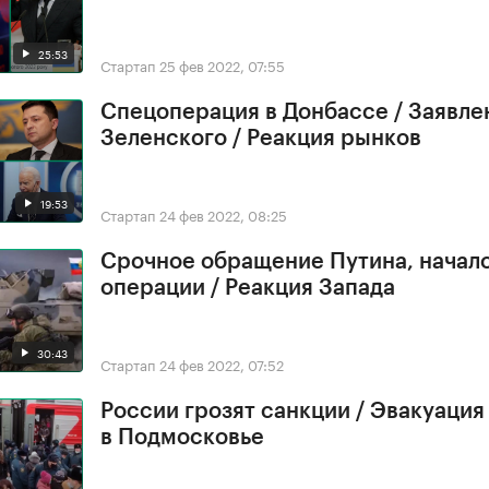
25:53
Стартап
25 фев 2022, 07:55
Спецоперация в Донбассе / Заявле
Зеленского / Реакция рынков
19:53
Стартап
24 фев 2022, 08:25
Срочное обращение Путина, начал
операции / Реакция Запада
30:43
Стартап
24 фев 2022, 07:52
России грозят санкции / Эвакуация
в Подмосковье