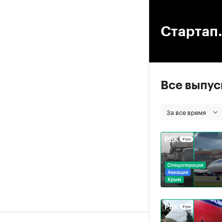
00
Стартап.
Все выпу
За все время