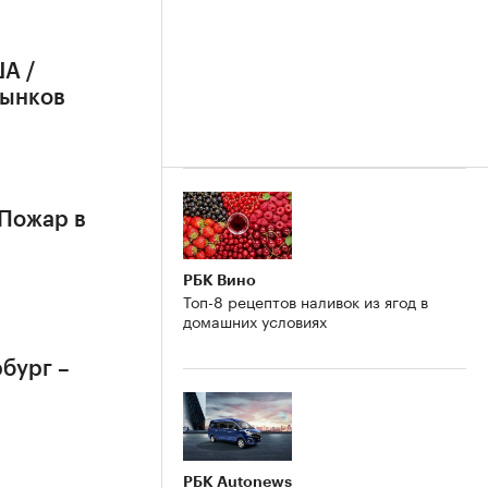
А /
рынков
 Пожар в
РБК Вино
Топ-8 рецептов наливок из ягод в
домашних условиях
бург –
РБК Autonews