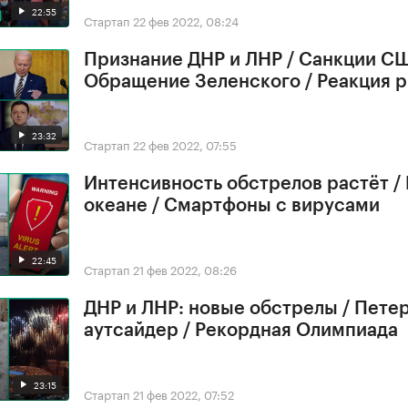
22:55
Стартап
22 фев 2022, 08:24
Признание ДНР и ЛНР / Санкции СШ
Обращение Зеленского / Реакция 
23:32
Стартап
22 фев 2022, 07:55
Интенсивность обстрелов растёт /
океане / Смартфоны с вирусами
22:45
Стартап
21 фев 2022, 08:26
ДНР и ЛНР: новые обстрелы / Петер
аутсайдер / Рекордная Олимпиада
23:15
Стартап
21 фев 2022, 07:52