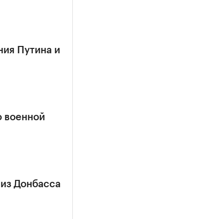
ния Путина и
о военной
 из Донбасса