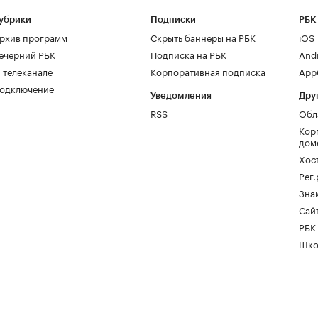
убрики
Подписки
РБК
рхив программ
Скрыть баннеры на РБК
iOS
ечерний РБК
Подписка на РБК
And
 телеканале
Корпоративная подписка
AppG
одключение
Уведомления
Дру
RSS
Обл
Кор
дом
Хос
Рег
Зна
Сайт
РБК
Шко