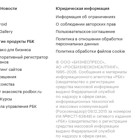
 Новости
Юридическая информация
Информация об ограничениях
roid
О соблюдении авторских прав
allery
Пользовательское соглашение
Политика в отношении обработки
гие продукты РБК
персональных данных
ако для бизнеса
Политика обработки файлов cookie
поративный регистратор
енов
© ООО «БИЗНЕСПРЕСС»,
АО «РОСБИЗНЕСКОНСАЛТИНГ»,
тинг сайтов
1995–2026
. Сообщения и материалы
.решения
информационного агентства «РБК»
(свидетельство о регистрации
комства
средства массовой информации
 знакомств podbor.ru
выдано Федеральной службой
по надзору в сфере связи,
 Курсы
информационных технологий
ла управления РБК
и массовых коммуникаций
(Роскомнадзор) 09.12.2015 за номером
ИА №ФС77-63848) и сетевого издания
«РБК» (свидетельство о регистрации
средства массовой информации
выдано Федеральной службой
по надзору в сфере связи,