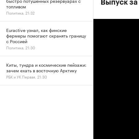
быстро потушенных резервуарах с
Выпуск за
топливом
Политика, 21:32
Euractive узнал, как финские
фермеры помогают охранять границу
с Россией
Политика, 21:30
Киты, тундра и космические пейзажи:
зачем ехать в восточную Арктику
РБК и УК Первая, 21:30