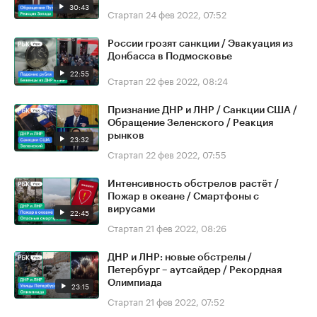
30:43
Стартап
24 фев 2022, 07:52
России грозят санкции / Эвакуация из
Донбасса в Подмосковье
22:55
Стартап
22 фев 2022, 08:24
Признание ДНР и ЛНР / Санкции США /
Обращение Зеленского / Реакция
рынков
23:32
Стартап
22 фев 2022, 07:55
Интенсивность обстрелов растёт /
Пожар в океане / Смартфоны с
вирусами
22:45
Стартап
21 фев 2022, 08:26
ДНР и ЛНР: новые обстрелы /
Петербург – аутсайдер / Рекордная
Олимпиада
23:15
Стартап
21 фев 2022, 07:52