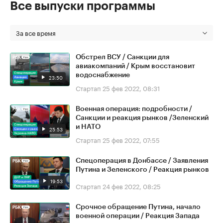
Все выпуски программы
За все время
Обстрел ВСУ / Санкции для
авиакомпаний / Крым восстановит
водоснабжение
23:50
Стартап
25 фев 2022, 08:31
Военная операция: подробности /
Санкции и реакция рынков /Зеленский
и НАТО
25:53
Стартап
25 фев 2022, 07:55
Спецоперация в Донбассе / Заявления
Путина и Зеленского / Реакция рынков
19:53
Стартап
24 фев 2022, 08:25
Срочное обращение Путина, начало
военной операции / Реакция Запада