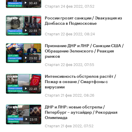
30:43
Стартап
24 фев 2022, 07:52
России грозят санкции / Эвакуация из
Донбасса в Подмосковье
22:55
Стартап
22 фев 2022, 08:24
Признание ДНР и ЛНР / Санкции США /
Обращение Зеленского / Реакция
рынков
23:32
Стартап
22 фев 2022, 07:55
Интенсивность обстрелов растёт /
Пожар в океане / Смартфоны с
вирусами
22:45
Стартап
21 фев 2022, 08:26
ДНР и ЛНР: новые обстрелы /
Петербург – аутсайдер / Рекордная
Олимпиада
23:15
Стартап
21 фев 2022, 07:52