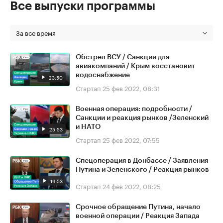
Все выпуски программы
За все время
Обстрел ВСУ / Санкции для
авиакомпаний / Крым восстановит
водоснабжение
23:50
Стартап
25 фев 2022, 08:31
Военная операция: подробности /
Санкции и реакция рынков /Зеленский
и НАТО
25:53
Стартап
25 фев 2022, 07:55
Спецоперация в Донбассе / Заявления
Путина и Зеленского / Реакция рынков
19:53
Стартап
24 фев 2022, 08:25
Срочное обращение Путина, начало
военной операции / Реакция Запада