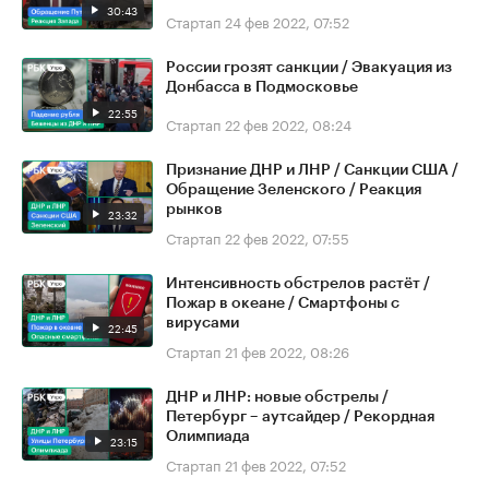
30:43
Стартап
24 фев 2022, 07:52
России грозят санкции / Эвакуация из
Донбасса в Подмосковье
22:55
Стартап
22 фев 2022, 08:24
Признание ДНР и ЛНР / Санкции США /
Обращение Зеленского / Реакция
рынков
23:32
Стартап
22 фев 2022, 07:55
Интенсивность обстрелов растёт /
Пожар в океане / Смартфоны с
вирусами
22:45
Стартап
21 фев 2022, 08:26
ДНР и ЛНР: новые обстрелы /
Петербург – аутсайдер / Рекордная
Олимпиада
23:15
Стартап
21 фев 2022, 07:52