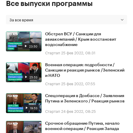
Все выпуски программы
За все время
Обстрел ВСУ / Санкции для
авиакомпаний / Крым восстановит
водоснабжение
23:50
Стартап
25 фев 2022, 08:31
Военная операция: подробности /
Санкции и реакция рынков /Зеленский
и НАТО
25:53
Стартап
25 фев 2022, 07:55
Спецоперация в Донбассе / Заявления
Путина и Зеленского / Реакция рынков
19:53
Стартап
24 фев 2022, 08:25
Срочное обращение Путина, начало
военной операции / Реакция Запада