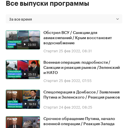
Все выпуски программы
За все время
Обстрел ВСУ / Санкции для
авиакомпаний / Крым восстановит
водоснабжение
23:50
Стартап
25 фев 2022, 08:31
Военная операция: подробности /
Санкции и реакция рынков /Зеленский
и НАТО
25:53
Стартап
25 фев 2022, 07:55
Спецоперация в Донбассе / Заявления
Путина и Зеленского / Реакция рынков
19:53
Стартап
24 фев 2022, 08:25
Срочное обращение Путина, начало
военной операции / Реакция Запада