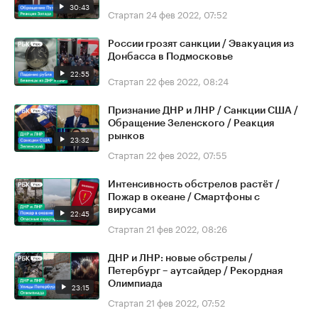
30:43
Стартап
24 фев 2022, 07:52
России грозят санкции / Эвакуация из
Донбасса в Подмосковье
22:55
Стартап
22 фев 2022, 08:24
Признание ДНР и ЛНР / Санкции США /
Обращение Зеленского / Реакция
рынков
23:32
Стартап
22 фев 2022, 07:55
Интенсивность обстрелов растёт /
Пожар в океане / Смартфоны с
вирусами
22:45
Стартап
21 фев 2022, 08:26
ДНР и ЛНР: новые обстрелы /
Петербург – аутсайдер / Рекордная
Олимпиада
23:15
Стартап
21 фев 2022, 07:52