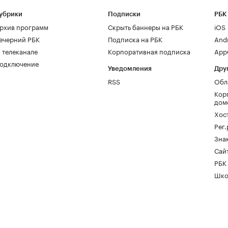
убрики
Подписки
РБК
рхив программ
Скрыть баннеры на РБК
iOS
ечерний РБК
Подписка на РБК
And
 телеканале
Корпоративная подписка
AppG
одключение
Уведомления
Дру
RSS
Обл
Кор
дом
Хос
Рег
Зна
Сайт
РБК
Шко