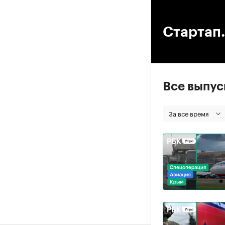
00
Стартап.
Все выпу
За все время