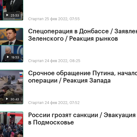
25:53
Стартап
25 фев 2022, 07:55
Спецоперация в Донбассе / Заявле
Зеленского / Реакция рынков
19:53
Стартап
24 фев 2022, 08:25
Срочное обращение Путина, начал
операции / Реакция Запада
30:43
Стартап
24 фев 2022, 07:52
России грозят санкции / Эвакуация
в Подмосковье