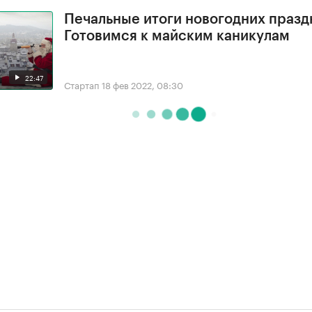
Печальные итоги новогодних празд
Готовимся к майским каникулам
22:47
Стартап
18 фев 2022, 08:30