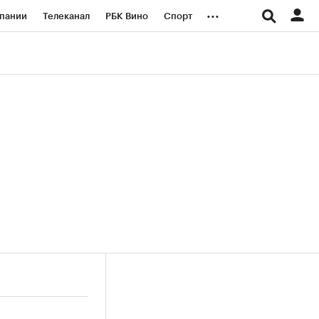
...
пании
Телеканал
РБК Вино
Спорт
ые проекты
Город
Стиль
Крипто
Спецпроекты СПб
логии и медиа
Финансы