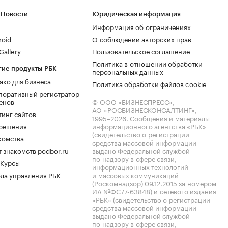
 Новости
Юридическая информация
Информация об ограничениях
roid
О соблюдении авторских прав
allery
Пользовательское соглашение
Политика в отношении обработки
гие продукты РБК
персональных данных
ако для бизнеса
Политика обработки файлов cookie
поративный регистратор
енов
© ООО «БИЗНЕСПРЕСС»,
АО «РОСБИЗНЕСКОНСАЛТИНГ»,
тинг сайтов
1995–2026
. Сообщения и материалы
.решения
информационного агентства «РБК»
(свидетельство о регистрации
комства
средства массовой информации
 знакомств podbor.ru
выдано Федеральной службой
по надзору в сфере связи,
 Курсы
информационных технологий
ла управления РБК
и массовых коммуникаций
(Роскомнадзор) 09.12.2015 за номером
ИА №ФС77-63848) и сетевого издания
«РБК» (свидетельство о регистрации
средства массовой информации
выдано Федеральной службой
по надзору в сфере связи,