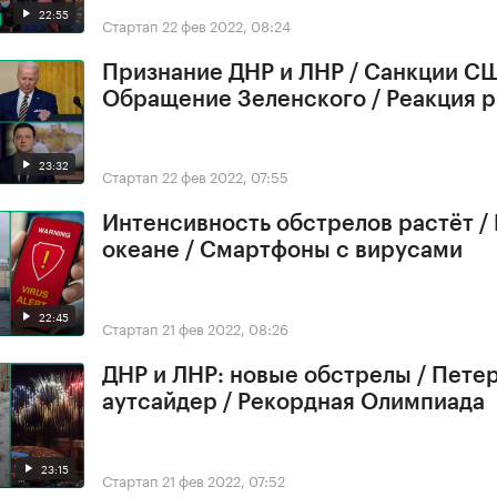
22:55
Стартап
22 фев 2022, 08:24
Признание ДНР и ЛНР / Санкции СШ
Обращение Зеленского / Реакция 
23:32
Стартап
22 фев 2022, 07:55
Интенсивность обстрелов растёт /
океане / Смартфоны с вирусами
22:45
Стартап
21 фев 2022, 08:26
ДНР и ЛНР: новые обстрелы / Петер
аутсайдер / Рекордная Олимпиада
23:15
Стартап
21 фев 2022, 07:52