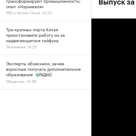
трансформируют промышленность:
Выпуск за
опыт «Норникеля»
РБК и Yandex Cloud, 14:23
Три крупных порта Китая
приостановили работу из-за
надвигающегося тайфуна
Экономика, 14:22
Эксперты объяснили, зачем
взрослым получать дополнительное
образование
РАДИО
Общество, 14:09