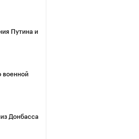
ния Путина и
о военной
 из Донбасса