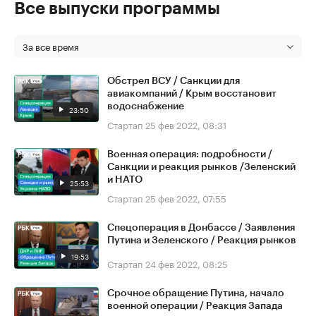
Все выпуски программы
За все время
Обстрел ВСУ / Санкции для
авиакомпаний / Крым восстановит
водоснабжение
23:50
Стартап
25 фев 2022, 08:31
Военная операция: подробности /
Санкции и реакция рынков /Зеленский
и НАТО
25:53
Стартап
25 фев 2022, 07:55
Спецоперация в Донбассе / Заявления
Путина и Зеленского / Реакция рынков
19:53
Стартап
24 фев 2022, 08:25
Срочное обращение Путина, начало
военной операции / Реакция Запада