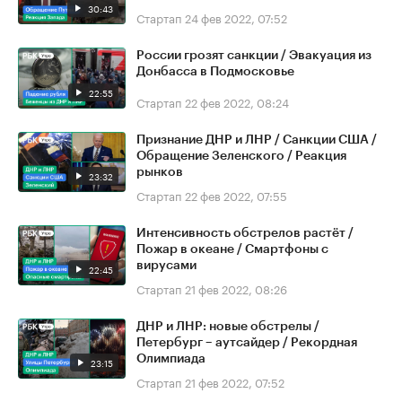
30:43
Стартап
24 фев 2022, 07:52
России грозят санкции / Эвакуация из
Донбасса в Подмосковье
22:55
Стартап
22 фев 2022, 08:24
Признание ДНР и ЛНР / Санкции США /
Обращение Зеленского / Реакция
рынков
23:32
Стартап
22 фев 2022, 07:55
Интенсивность обстрелов растёт /
Пожар в океане / Смартфоны с
вирусами
22:45
Стартап
21 фев 2022, 08:26
ДНР и ЛНР: новые обстрелы /
Петербург – аутсайдер / Рекордная
Олимпиада
23:15
Стартап
21 фев 2022, 07:52