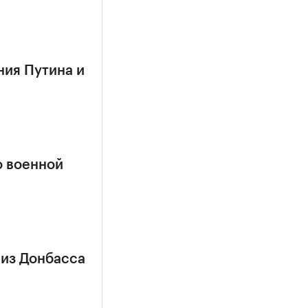
ния Путина и
о военной
 из Донбасса