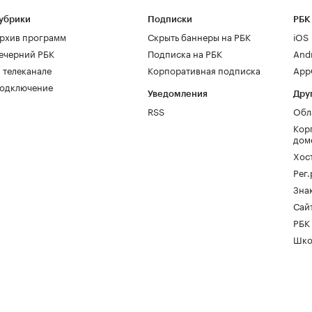
убрики
Подписки
РБК
рхив программ
Скрыть баннеры на РБК
iOS
ечерний РБК
Подписка на РБК
And
 телеканале
Корпоративная подписка
AppG
одключение
Уведомления
Дру
RSS
Обл
Кор
дом
Хос
Рег
Зна
Сайт
РБК
Шко