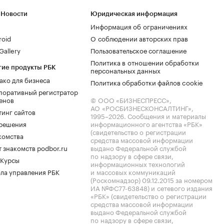
 Новости
Юридическая информация
Информация об ограничениях
roid
О соблюдении авторских прав
allery
Пользовательское соглашение
Политика в отношении обработки
гие продукты РБК
персональных данных
ако для бизнеса
Политика обработки файлов cookie
поративный регистратор
енов
© ООО «БИЗНЕСПРЕСС»,
АО «РОСБИЗНЕСКОНСАЛТИНГ»,
тинг сайтов
1995–2026
. Сообщения и материалы
.решения
информационного агентства «РБК»
(свидетельство о регистрации
комства
средства массовой информации
 знакомств podbor.ru
выдано Федеральной службой
по надзору в сфере связи,
 Курсы
информационных технологий
ла управления РБК
и массовых коммуникаций
(Роскомнадзор) 09.12.2015 за номером
ИА №ФС77-63848) и сетевого издания
«РБК» (свидетельство о регистрации
средства массовой информации
выдано Федеральной службой
по надзору в сфере связи,