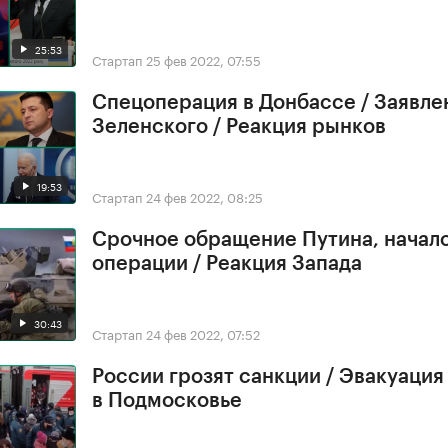
25:53
Стартап
25 фев 2022, 07:55
Спецоперация в Донбассе / Заявле
Зеленского / Реакция рынков
19:53
Стартап
24 фев 2022, 08:25
Срочное обращение Путина, начал
операции / Реакция Запада
30:43
Стартап
24 фев 2022, 07:52
России грозят санкции / Эвакуация
в Подмосковье