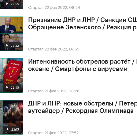
22:55
Стартап
22 фев 2022, 08:24
Признание ДНР и ЛНР / Санкции СШ
Обращение Зеленского / Реакция 
23:32
Стартап
22 фев 2022, 07:55
Интенсивность обстрелов растёт /
океане / Смартфоны с вирусами
22:45
Стартап
21 фев 2022, 08:26
ДНР и ЛНР: новые обстрелы / Петер
аутсайдер / Рекордная Олимпиада
23:15
Стартап
21 фев 2022, 07:52