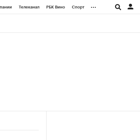
...
пании
Телеканал
РБК Вино
Спорт
ые проекты
Город
Стиль
Крипто
Спецпроекты СПб
логии и медиа
Финансы