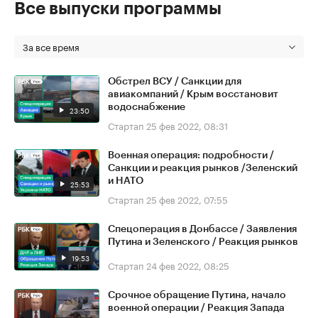
Все выпуски программы
За все время
Обстрел ВСУ / Санкции для
авиакомпаний / Крым восстановит
водоснабжение
23:50
Стартап
25 фев 2022, 08:31
Военная операция: подробности /
Санкции и реакция рынков /Зеленский
и НАТО
25:53
Стартап
25 фев 2022, 07:55
Спецоперация в Донбассе / Заявления
Путина и Зеленского / Реакция рынков
19:53
Стартап
24 фев 2022, 08:25
Срочное обращение Путина, начало
военной операции / Реакция Запада