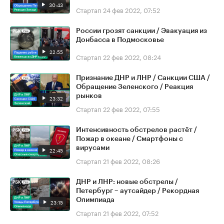
30:43
Стартап
24 фев 2022, 07:52
России грозят санкции / Эвакуация из
Донбасса в Подмосковье
22:55
Стартап
22 фев 2022, 08:24
Признание ДНР и ЛНР / Санкции США /
Обращение Зеленского / Реакция
рынков
23:32
Стартап
22 фев 2022, 07:55
Интенсивность обстрелов растёт /
Пожар в океане / Смартфоны с
вирусами
22:45
Стартап
21 фев 2022, 08:26
ДНР и ЛНР: новые обстрелы /
Петербург – аутсайдер / Рекордная
Олимпиада
23:15
Стартап
21 фев 2022, 07:52