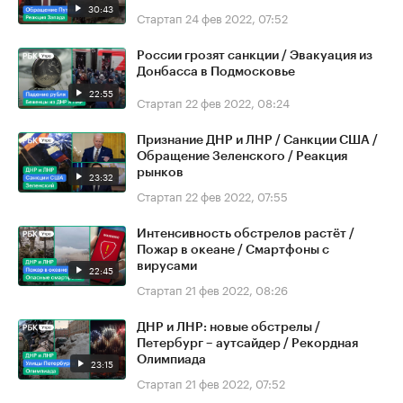
30:43
Стартап
24 фев 2022, 07:52
России грозят санкции / Эвакуация из
Донбасса в Подмосковье
22:55
Стартап
22 фев 2022, 08:24
Признание ДНР и ЛНР / Санкции США /
Обращение Зеленского / Реакция
рынков
23:32
Стартап
22 фев 2022, 07:55
Интенсивность обстрелов растёт /
Пожар в океане / Смартфоны с
вирусами
22:45
Стартап
21 фев 2022, 08:26
ДНР и ЛНР: новые обстрелы /
Петербург – аутсайдер / Рекордная
Олимпиада
23:15
Стартап
21 фев 2022, 07:52