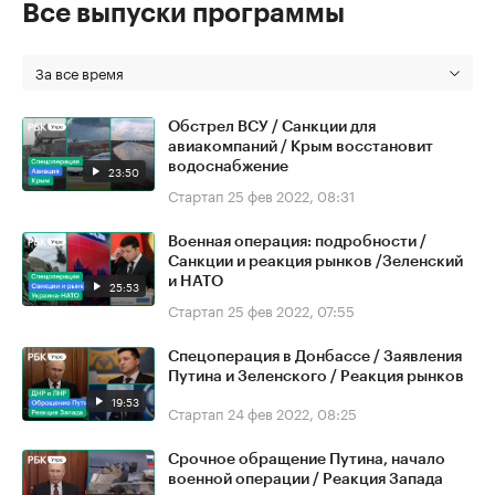
Все выпуски программы
За все время
Обстрел ВСУ / Санкции для
авиакомпаний / Крым восстановит
водоснабжение
23:50
Стартап
25 фев 2022, 08:31
Военная операция: подробности /
Санкции и реакция рынков /Зеленский
и НАТО
25:53
Стартап
25 фев 2022, 07:55
Спецоперация в Донбассе / Заявления
Путина и Зеленского / Реакция рынков
19:53
Стартап
24 фев 2022, 08:25
Срочное обращение Путина, начало
военной операции / Реакция Запада