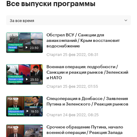
Все выпуски программы
За все время
Обстрел ВСУ / Санкции для
авиакомпаний / Крым восстановит
водоснабжение
23:50
Стартап
25 фев 2022, 08:31
Военная операция: подробности /
Санкции и реакция рынков /Зеленский
и НАТО
25:53
Стартап
25 фев 2022, 07:55
Спецоперация в Донбассе / Заявления
Путина и Зеленского / Реакция рынков
19:53
Стартап
24 фев 2022, 08:25
Срочное обращение Путина, начало
военной операции / Реакция Запада