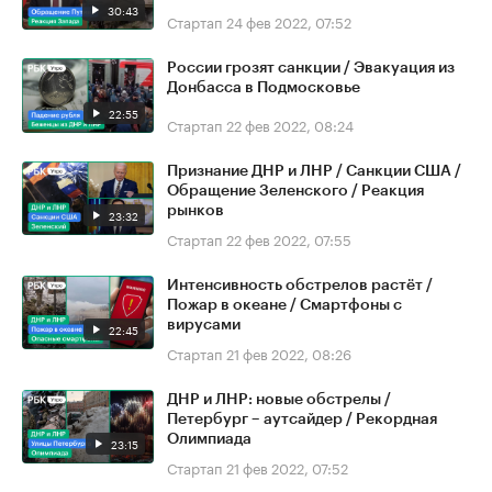
30:43
Стартап
24 фев 2022, 07:52
России грозят санкции / Эвакуация из
Донбасса в Подмосковье
22:55
Стартап
22 фев 2022, 08:24
Признание ДНР и ЛНР / Санкции США /
Обращение Зеленского / Реакция
рынков
23:32
Стартап
22 фев 2022, 07:55
Интенсивность обстрелов растёт /
Пожар в океане / Смартфоны с
вирусами
22:45
Стартап
21 фев 2022, 08:26
ДНР и ЛНР: новые обстрелы /
Петербург – аутсайдер / Рекордная
Олимпиада
23:15
Стартап
21 фев 2022, 07:52