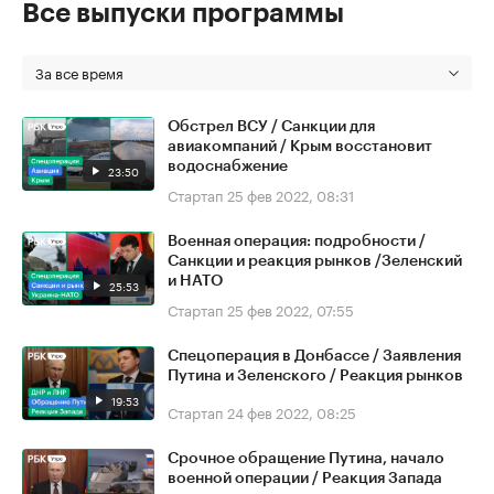
Все выпуски программы
За все время
Обстрел ВСУ / Санкции для
авиакомпаний / Крым восстановит
водоснабжение
23:50
Стартап
25 фев 2022, 08:31
Военная операция: подробности /
Санкции и реакция рынков /Зеленский
и НАТО
25:53
Стартап
25 фев 2022, 07:55
Спецоперация в Донбассе / Заявления
Путина и Зеленского / Реакция рынков
19:53
Стартап
24 фев 2022, 08:25
Срочное обращение Путина, начало
военной операции / Реакция Запада