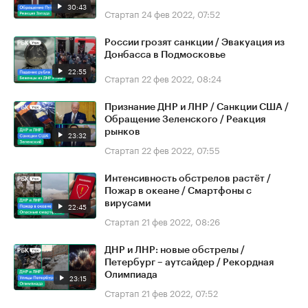
30:43
Стартап
24 фев 2022, 07:52
России грозят санкции / Эвакуация из
Донбасса в Подмосковье
22:55
Стартап
22 фев 2022, 08:24
Признание ДНР и ЛНР / Санкции США /
Обращение Зеленского / Реакция
рынков
23:32
Стартап
22 фев 2022, 07:55
Интенсивность обстрелов растёт /
Пожар в океане / Смартфоны с
вирусами
22:45
Стартап
21 фев 2022, 08:26
ДНР и ЛНР: новые обстрелы /
Петербург – аутсайдер / Рекордная
Олимпиада
23:15
Стартап
21 фев 2022, 07:52