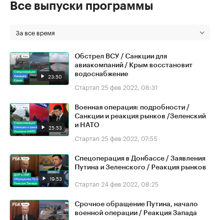
Все выпуски программы
За все время
Обстрел ВСУ / Санкции для
авиакомпаний / Крым восстановит
водоснабжение
23:50
Стартап
25 фев 2022, 08:31
Военная операция: подробности /
Санкции и реакция рынков /Зеленский
и НАТО
25:53
Стартап
25 фев 2022, 07:55
Спецоперация в Донбассе / Заявления
Путина и Зеленского / Реакция рынков
19:53
Стартап
24 фев 2022, 08:25
Срочное обращение Путина, начало
военной операции / Реакция Запада