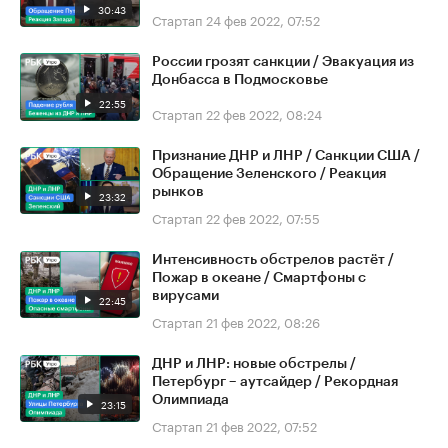
30:43
Стартап
24 фев 2022, 07:52
России грозят санкции / Эвакуация из
Донбасса в Подмосковье
22:55
Стартап
22 фев 2022, 08:24
Признание ДНР и ЛНР / Санкции США /
Обращение Зеленского / Реакция
рынков
23:32
Стартап
22 фев 2022, 07:55
Интенсивность обстрелов растёт /
Пожар в океане / Смартфоны с
вирусами
22:45
Стартап
21 фев 2022, 08:26
ДНР и ЛНР: новые обстрелы /
Петербург – аутсайдер / Рекордная
Олимпиада
23:15
Стартап
21 фев 2022, 07:52