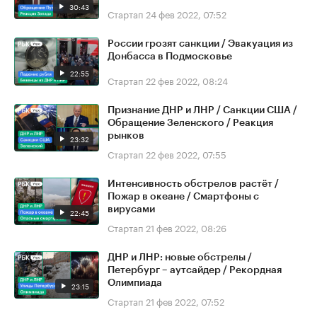
30:43
Стартап
24 фев 2022, 07:52
России грозят санкции / Эвакуация из
Донбасса в Подмосковье
22:55
Стартап
22 фев 2022, 08:24
Признание ДНР и ЛНР / Санкции США /
Обращение Зеленского / Реакция
рынков
23:32
Стартап
22 фев 2022, 07:55
Интенсивность обстрелов растёт /
Пожар в океане / Смартфоны с
вирусами
22:45
Стартап
21 фев 2022, 08:26
ДНР и ЛНР: новые обстрелы /
Петербург – аутсайдер / Рекордная
Олимпиада
23:15
Стартап
21 фев 2022, 07:52