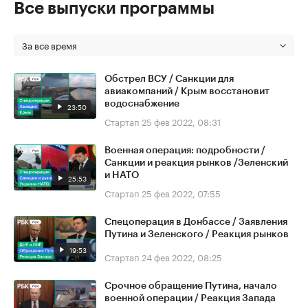
Все выпуски программы
За все время
Обстрел ВСУ / Санкции для
авиакомпаний / Крым восстановит
водоснабжение
23:50
Стартап
25 фев 2022, 08:31
Военная операция: подробности /
Санкции и реакция рынков /Зеленский
и НАТО
25:53
Стартап
25 фев 2022, 07:55
Спецоперация в Донбассе / Заявления
Путина и Зеленского / Реакция рынков
19:53
Стартап
24 фев 2022, 08:25
Срочное обращение Путина, начало
военной операции / Реакция Запада