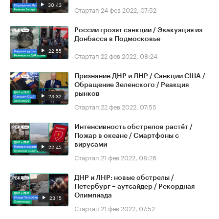
30:43
Стартап
24 фев 2022, 07:52
России грозят санкции / Эвакуация из
Донбасса в Подмосковье
22:55
Стартап
22 фев 2022, 08:24
Признание ДНР и ЛНР / Санкции США /
Обращение Зеленского / Реакция
рынков
23:32
Стартап
22 фев 2022, 07:55
Интенсивность обстрелов растёт /
Пожар в океане / Смартфоны с
вирусами
22:45
Стартап
21 фев 2022, 08:26
ДНР и ЛНР: новые обстрелы /
Петербург – аутсайдер / Рекордная
Олимпиада
23:15
Стартап
21 фев 2022, 07:52