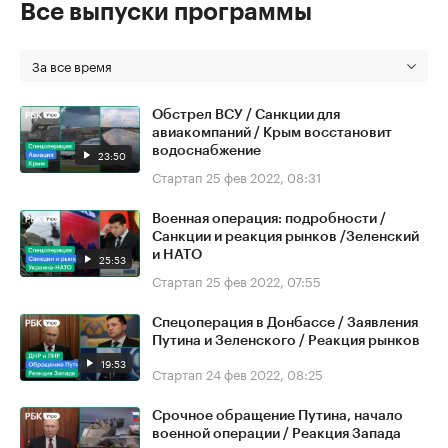
Все выпуски программы
За все время
Обстрел ВСУ / Санкции для
авиакомпаний / Крым восстановит
водоснабжение
23:50
Стартап
25 фев 2022, 08:31
Военная операция: подробности /
Санкции и реакция рынков /Зеленский
и НАТО
25:53
Стартап
25 фев 2022, 07:55
Спецоперация в Донбассе / Заявления
Путина и Зеленского / Реакция рынков
19:53
Стартап
24 фев 2022, 08:25
Срочное обращение Путина, начало
военной операции / Реакция Запада