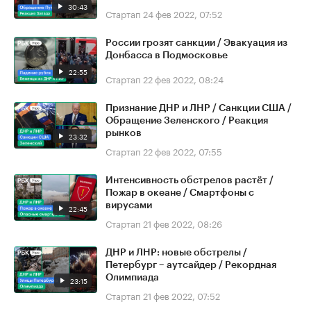
30:43
Стартап
24 фев 2022, 07:52
России грозят санкции / Эвакуация из
Донбасса в Подмосковье
22:55
Стартап
22 фев 2022, 08:24
Признание ДНР и ЛНР / Санкции США /
Обращение Зеленского / Реакция
рынков
23:32
Стартап
22 фев 2022, 07:55
Интенсивность обстрелов растёт /
Пожар в океане / Смартфоны с
вирусами
22:45
Стартап
21 фев 2022, 08:26
ДНР и ЛНР: новые обстрелы /
Петербург – аутсайдер / Рекордная
Олимпиада
23:15
Стартап
21 фев 2022, 07:52