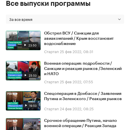
Все выпуски программы
За все время
Обстрел ВСУ / Санкции для
авиакомпаний / Крым восстановит
водоснабжение
23:50
Стартап
25 фев 2022, 08:31
Военная операция: подробности /
Санкции и реакция рынков /Зеленский
и НАТО
25:53
Стартап
25 фев 2022, 07:55
Спецоперация в Донбассе / Заявления
Путина и Зеленского / Реакция рынков
19:53
Стартап
24 фев 2022, 08:25
Срочное обращение Путина, начало
военной операции / Реакция Запада