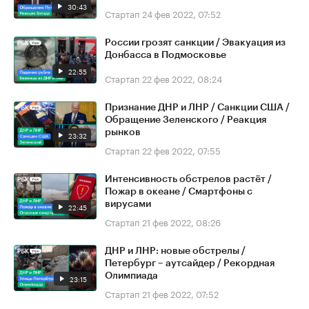
30:43
Стартап
24 фев 2022, 07:52
России грозят санкции / Эвакуация из
Донбасса в Подмосковье
22:55
Стартап
22 фев 2022, 08:24
Признание ДНР и ЛНР / Санкции США /
Обращение Зеленского / Реакция
рынков
23:32
Стартап
22 фев 2022, 07:55
Интенсивность обстрелов растёт /
Пожар в океане / Смартфоны с
вирусами
22:45
Стартап
21 фев 2022, 08:26
ДНР и ЛНР: новые обстрелы /
Петербург – аутсайдер / Рекордная
Олимпиада
23:15
Стартап
21 фев 2022, 07:52