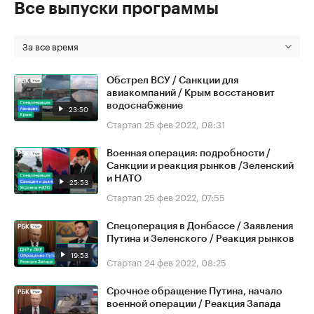
Все выпуски программы
За все время
Обстрел ВСУ / Санкции для
авиакомпаний / Крым восстановит
водоснабжение
23:50
Стартап
25 фев 2022, 08:31
Военная операция: подробности /
Санкции и реакция рынков /Зеленский
и НАТО
25:53
Стартап
25 фев 2022, 07:55
Спецоперация в Донбассе / Заявления
Путина и Зеленского / Реакция рынков
19:53
Стартап
24 фев 2022, 08:25
Срочное обращение Путина, начало
военной операции / Реакция Запада