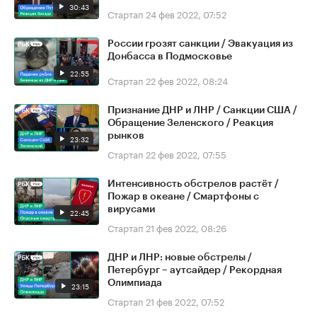
30:43
Стартап
24 фев 2022, 07:52
России грозят санкции / Эвакуация из
Донбасса в Подмосковье
22:55
Стартап
22 фев 2022, 08:24
Признание ДНР и ЛНР / Санкции США /
Обращение Зеленского / Реакция
рынков
23:32
Стартап
22 фев 2022, 07:55
Интенсивность обстрелов растёт /
Пожар в океане / Смартфоны с
вирусами
22:45
Стартап
21 фев 2022, 08:26
ДНР и ЛНР: новые обстрелы /
Петербург – аутсайдер / Рекордная
Олимпиада
23:15
Стартап
21 фев 2022, 07:52