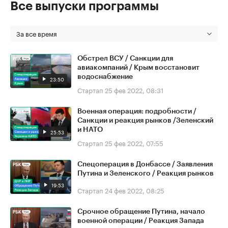
Все выпуски программы
За все время
Обстрел ВСУ / Санкции для
авиакомпаний / Крым восстановит
водоснабжение
23:50
Стартап
25 фев 2022, 08:31
Военная операция: подробности /
Санкции и реакция рынков /Зеленский
и НАТО
25:53
Стартап
25 фев 2022, 07:55
Спецоперация в Донбассе / Заявления
Путина и Зеленского / Реакция рынков
19:53
Стартап
24 фев 2022, 08:25
Срочное обращение Путина, начало
военной операции / Реакция Запада