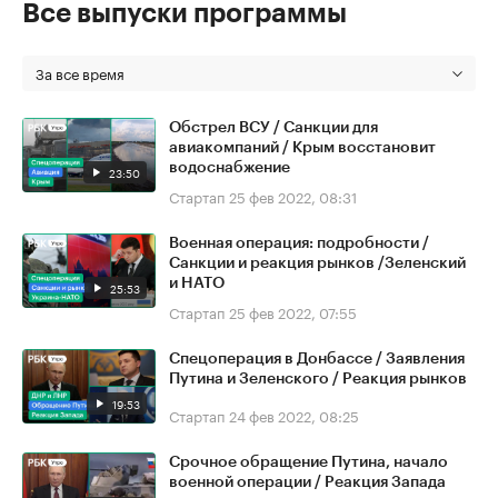
Все выпуски программы
За все время
Обстрел ВСУ / Санкции для
авиакомпаний / Крым восстановит
водоснабжение
23:50
Стартап
25 фев 2022, 08:31
Военная операция: подробности /
Санкции и реакция рынков /Зеленский
и НАТО
25:53
Стартап
25 фев 2022, 07:55
Спецоперация в Донбассе / Заявления
Путина и Зеленского / Реакция рынков
19:53
Стартап
24 фев 2022, 08:25
Срочное обращение Путина, начало
военной операции / Реакция Запада