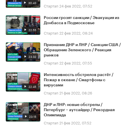
30:43
Стартап
24 фев 2022, 07:52
России грозят санкции / Эвакуация из
Донбасса в Подмосковье
22:55
Стартап
22 фев 2022, 08:24
Признание ДНР и ЛНР / Санкции США /
Обращение Зеленского / Реакция
рынков
23:32
Стартап
22 фев 2022, 07:55
Интенсивность обстрелов растёт /
Пожар в океане / Смартфоны с
вирусами
22:45
Стартап
21 фев 2022, 08:26
ДНР и ЛНР: новые обстрелы /
Петербург – аутсайдер / Рекордная
Олимпиада
23:15
Стартап
21 фев 2022, 07:52