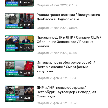
30:43
Стартап
24 фев 2022, 07:52
России грозят санкции / Эвакуация из
Донбасса в Подмосковье
22:55
Стартап
22 фев 2022, 08:24
Признание ДНР и ЛНР / Санкции США /
Обращение Зеленского / Реакция
рынков
23:32
Стартап
22 фев 2022, 07:55
Интенсивность обстрелов растёт /
Пожар в океане / Смартфоны с
вирусами
22:45
Стартап
21 фев 2022, 08:26
ДНР и ЛНР: новые обстрелы /
Петербург – аутсайдер / Рекордная
Олимпиада
23:15
Стартап
21 фев 2022, 07:52