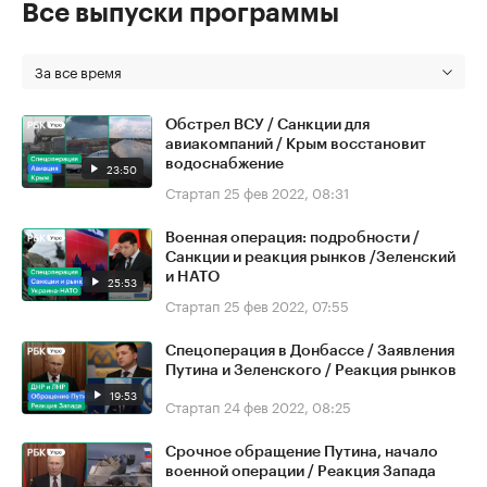
Все выпуски программы
За все время
Обстрел ВСУ / Санкции для
авиакомпаний / Крым восстановит
водоснабжение
23:50
Стартап
25 фев 2022, 08:31
Военная операция: подробности /
Санкции и реакция рынков /Зеленский
и НАТО
25:53
Стартап
25 фев 2022, 07:55
Спецоперация в Донбассе / Заявления
Путина и Зеленского / Реакция рынков
19:53
Стартап
24 фев 2022, 08:25
Срочное обращение Путина, начало
военной операции / Реакция Запада