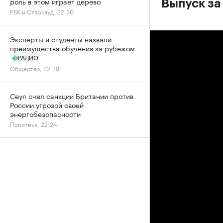
роль в этом играет дерево
Выпуск за 
РБК и Старквуд, 22:30
Эксперты и студенты назвали
преимущества обучения за рубежом
РАДИО
Общество, 22:29
Сеул счел санкции Британии против
России угрозой своей
энергобезопасности
Политика, 22:24