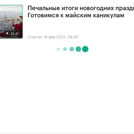
Печальные итоги новогодних празд
Готовимся к майским каникулам
22:47
Стартап
18 фев 2022, 08:30