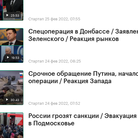
25:53
Стартап
25 фев 2022, 07:55
Спецоперация в Донбассе / Заявле
Зеленского / Реакция рынков
19:53
Стартап
24 фев 2022, 08:25
Срочное обращение Путина, начал
операции / Реакция Запада
30:43
Стартап
24 фев 2022, 07:52
России грозят санкции / Эвакуация
в Подмосковье