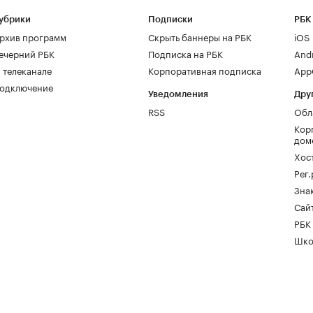
убрики
Подписки
РБК
рхив программ
Скрыть баннеры на РБК
iOS
ечерний РБК
Подписка на РБК
And
 телеканале
Корпоративная подписка
AppG
одключение
Уведомления
Дру
RSS
Обл
Кор
дом
Хос
Рег
Зна
Сайт
РБК
Шко