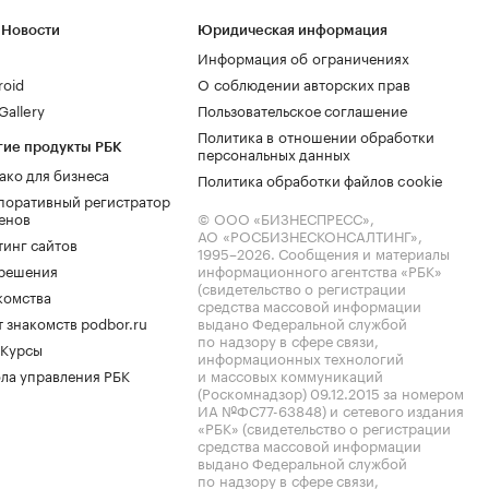
 Новости
Юридическая информация
Информация об ограничениях
roid
О соблюдении авторских прав
allery
Пользовательское соглашение
Политика в отношении обработки
гие продукты РБК
персональных данных
ако для бизнеса
Политика обработки файлов cookie
поративный регистратор
енов
© ООО «БИЗНЕСПРЕСС»,
АО «РОСБИЗНЕСКОНСАЛТИНГ»,
тинг сайтов
1995–2026
. Сообщения и материалы
.решения
информационного агентства «РБК»
(свидетельство о регистрации
комства
средства массовой информации
 знакомств podbor.ru
выдано Федеральной службой
по надзору в сфере связи,
 Курсы
информационных технологий
ла управления РБК
и массовых коммуникаций
(Роскомнадзор) 09.12.2015 за номером
ИА №ФС77-63848) и сетевого издания
«РБК» (свидетельство о регистрации
средства массовой информации
выдано Федеральной службой
по надзору в сфере связи,