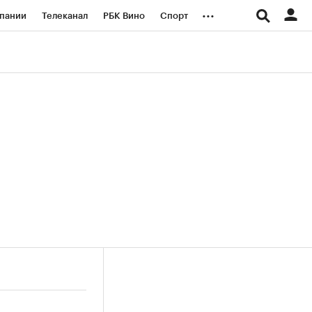
...
пании
Телеканал
РБК Вино
Спорт
ые проекты
Город
Стиль
Крипто
Спецпроекты СПб
логии и медиа
Финансы