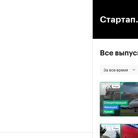
00
Стартап.
Все выпу
За все время