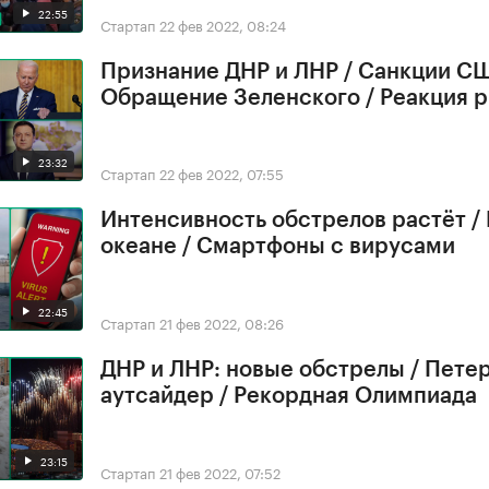
22:55
Стартап
22 фев 2022, 08:24
Признание ДНР и ЛНР / Санкции СШ
Обращение Зеленского / Реакция 
23:32
Стартап
22 фев 2022, 07:55
Интенсивность обстрелов растёт /
океане / Смартфоны с вирусами
22:45
Стартап
21 фев 2022, 08:26
ДНР и ЛНР: новые обстрелы / Петер
аутсайдер / Рекордная Олимпиада
23:15
Стартап
21 фев 2022, 07:52