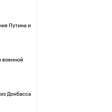
ния Путина и
о военной
 из Донбасса