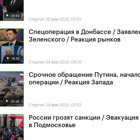
25:53
Стартап
25 фев 2022, 07:55
Спецоперация в Донбассе / Заявле
Зеленского / Реакция рынков
19:53
Стартап
24 фев 2022, 08:25
Срочное обращение Путина, начал
операции / Реакция Запада
30:43
Стартап
24 фев 2022, 07:52
России грозят санкции / Эвакуация
в Подмосковье