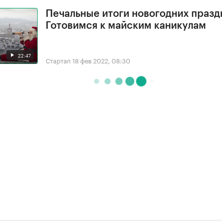
Печальные итоги новогодних празд
Готовимся к майским каникулам
22:47
Стартап
18 фев 2022, 08:30