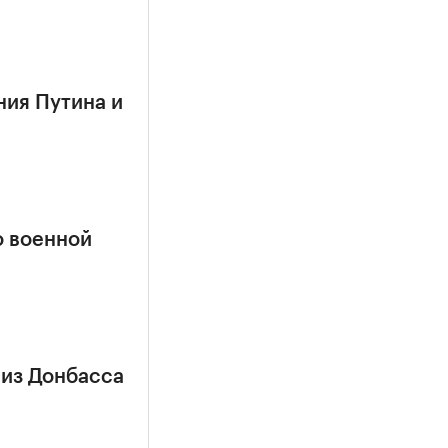
ния Путина и
о военной
 из Донбасса