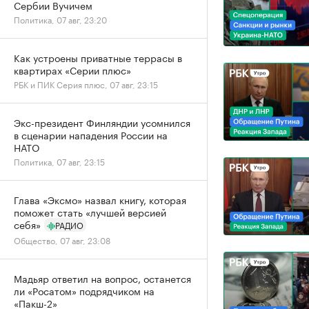
Сербии Вучичем
Политика, 07 авг, 23:20
Как устроены приватные террасы в
квартирах «Серии плюс»
РБК и ПИК Серия плюс, 07 авг, 23:15
Экс-президент Финляндии усомнился
в сценарии нападения России на
НАТО
Политика, 07 авг, 23:15
Глава «Эксмо» назвал книгу, которая
поможет стать «лучшей версией
себя»
РАДИО
Общество, 07 авг, 23:08
Мадьяр ответил на вопрос, останется
ли «Росатом» подрядчиком на
«Пакш-2»