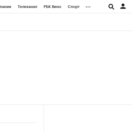
...
пании
Телеканал
РБК Вино
Спорт
ые проекты
Город
Стиль
Крипто
Спецпроекты СПб
логии и медиа
Финансы