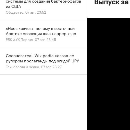
системы для создания бактериофагов
Выпуск за 
из США
Общество, 07 авг, 23:52
«Ноев ковчег»: почему в восточной
Арктике эволюция шла непрерывно
РБК и УК Первая, 07 авг, 23:45
Сооснователь Wikipedia назвал ее
рупором пропаганды под эгидой ЦРУ
Технологии и медиа, 07 авг, 23:27