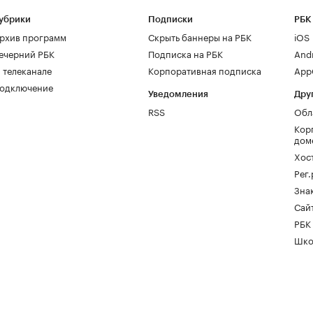
убрики
Подписки
РБК
рхив программ
Скрыть баннеры на РБК
iOS
ечерний РБК
Подписка на РБК
And
 телеканале
Корпоративная подписка
AppG
одключение
Уведомления
Дру
RSS
Обл
Кор
дом
Хос
Рег
Зна
Сайт
РБК
Шко