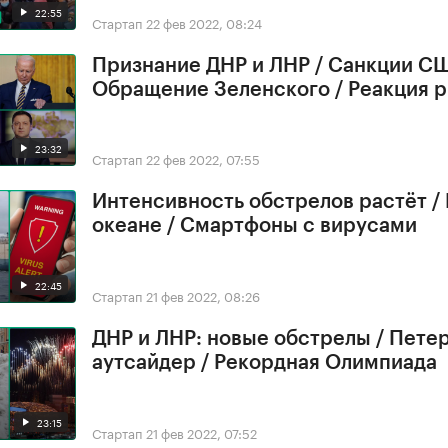
22:55
Стартап
22 фев 2022, 08:24
Признание ДНР и ЛНР / Санкции СШ
Обращение Зеленского / Реакция 
23:32
Стартап
22 фев 2022, 07:55
Интенсивность обстрелов растёт /
океане / Смартфоны с вирусами
22:45
Стартап
21 фев 2022, 08:26
ДНР и ЛНР: новые обстрелы / Петер
аутсайдер / Рекордная Олимпиада
23:15
Стартап
21 фев 2022, 07:52