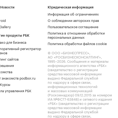
 Новости
Юридическая информация
Информация об ограничениях
roid
О соблюдении авторских прав
allery
Пользовательское соглашение
Политика в отношении обработки
гие продукты РБК
персональных данных
ако для бизнеса
Политика обработки файлов cookie
поративный регистратор
енов
© ООО «БИЗНЕСПРЕСС»,
АО «РОСБИЗНЕСКОНСАЛТИНГ»,
тинг сайтов
1995–2026
. Сообщения и материалы
.решения
информационного агентства «РБК»
(свидетельство о регистрации
комства
средства массовой информации
 знакомств podbor.ru
выдано Федеральной службой
по надзору в сфере связи,
 Курсы
информационных технологий
ла управления РБК
и массовых коммуникаций
(Роскомнадзор) 09.12.2015 за номером
ИА №ФС77-63848) и сетевого издания
«РБК» (свидетельство о регистрации
средства массовой информации
выдано Федеральной службой
по надзору в сфере связи,