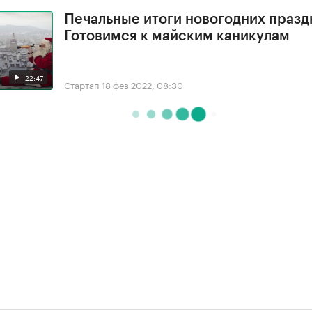
Печальные итоги новогодних празд
Готовимся к майским каникулам
22:47
Стартап
18 фев 2022, 08:30