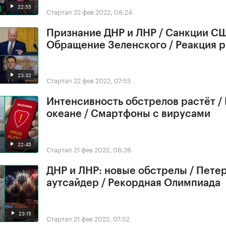
22:55
Стартап
22 фев 2022, 08:24
Признание ДНР и ЛНР / Санкции СШ
Обращение Зеленского / Реакция 
23:32
Стартап
22 фев 2022, 07:55
Интенсивность обстрелов растёт /
океане / Смартфоны с вирусами
22:45
Стартап
21 фев 2022, 08:26
ДНР и ЛНР: новые обстрелы / Петер
аутсайдер / Рекордная Олимпиада
23:15
Стартап
21 фев 2022, 07:52