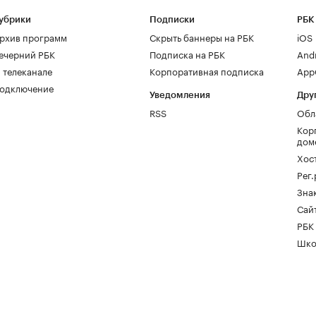
убрики
Подписки
РБК
рхив программ
Скрыть баннеры на РБК
iOS
ечерний РБК
Подписка на РБК
And
 телеканале
Корпоративная подписка
AppG
одключение
Уведомления
Дру
RSS
Обл
Кор
дом
Хос
Рег
Зна
Сайт
РБК
Шко