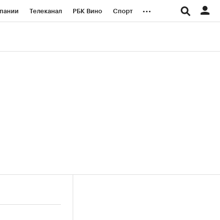
...
пании
Телеканал
РБК Вино
Спорт
ые проекты
Город
Стиль
Крипто
Спецпроекты СПб
логии и медиа
Финансы