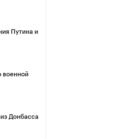
ния Путина и
о военной
 из Донбасса