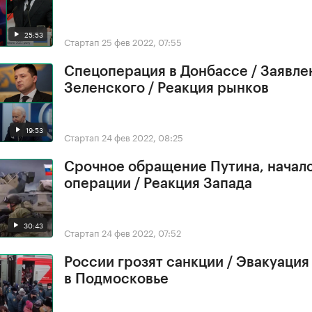
25:53
Стартап
25 фев 2022, 07:55
Спецоперация в Донбассе / Заявле
Зеленского / Реакция рынков
19:53
Стартап
24 фев 2022, 08:25
Срочное обращение Путина, начал
операции / Реакция Запада
30:43
Стартап
24 фев 2022, 07:52
России грозят санкции / Эвакуация
в Подмосковье