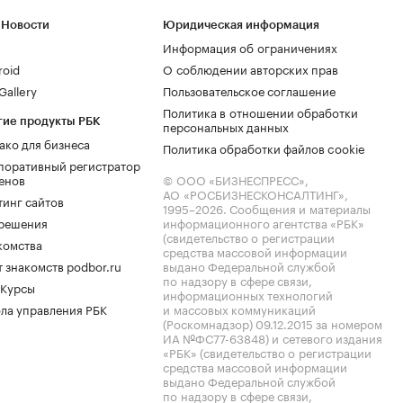
 Новости
Юридическая информация
Информация об ограничениях
roid
О соблюдении авторских прав
allery
Пользовательское соглашение
Политика в отношении обработки
гие продукты РБК
персональных данных
ако для бизнеса
Политика обработки файлов cookie
поративный регистратор
енов
© ООО «БИЗНЕСПРЕСС»,
АО «РОСБИЗНЕСКОНСАЛТИНГ»,
тинг сайтов
1995–2026
. Сообщения и материалы
.решения
информационного агентства «РБК»
(свидетельство о регистрации
комства
средства массовой информации
 знакомств podbor.ru
выдано Федеральной службой
по надзору в сфере связи,
 Курсы
информационных технологий
ла управления РБК
и массовых коммуникаций
(Роскомнадзор) 09.12.2015 за номером
ИА №ФС77-63848) и сетевого издания
«РБК» (свидетельство о регистрации
средства массовой информации
выдано Федеральной службой
по надзору в сфере связи,