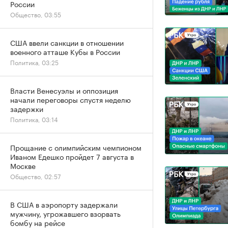
России
Общество, 03:55
США ввели санкции в отношении
военного атташе Кубы в России
Политика, 03:25
Власти Венесуэлы и оппозиция
начали переговоры спустя неделю
задержки
Политика, 03:14
Прощание с олимпийским чемпионом
Иваном Едешко пройдет 7 августа в
Москве
Общество, 02:57
В США в аэропорту задержали
мужчину, угрожавшего взорвать
бомбу на рейсе