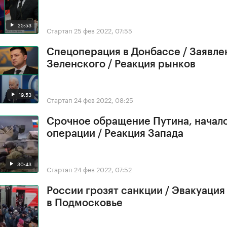
25:53
Стартап
25 фев 2022, 07:55
Спецоперация в Донбассе / Заявле
Зеленского / Реакция рынков
19:53
Стартап
24 фев 2022, 08:25
Срочное обращение Путина, начал
операции / Реакция Запада
30:43
Стартап
24 фев 2022, 07:52
России грозят санкции / Эвакуация
в Подмосковье