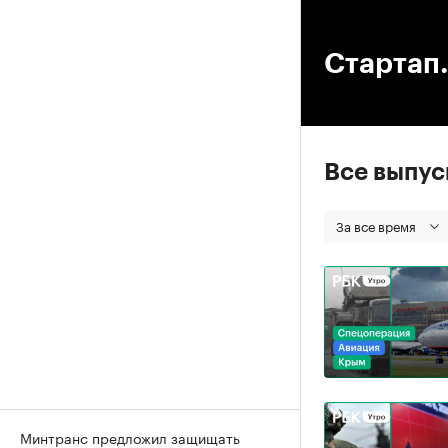
00
Стартап.
Все выпу
За все время
Минтранс предложил защищать