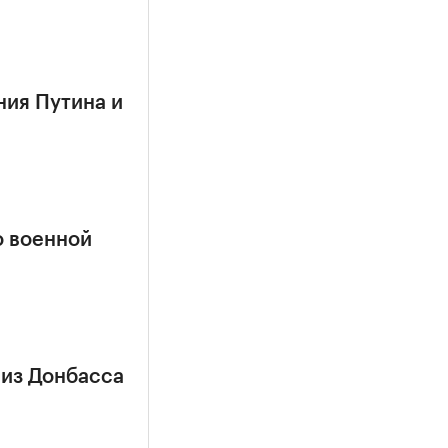
ния Путина и
о военной
 из Донбасса