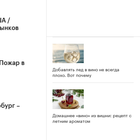
А /
рынков
 Пожар в
Добавлять лед в вино не всегда
плохо. Вот почему
бург –
Домашнее «вино» из вишни: рецепт с
летним ароматом