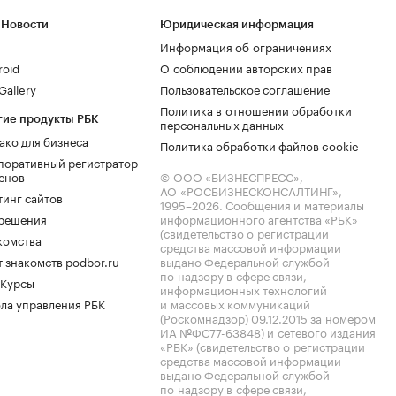
 Новости
Юридическая информация
Информация об ограничениях
roid
О соблюдении авторских прав
allery
Пользовательское соглашение
Политика в отношении обработки
гие продукты РБК
персональных данных
ако для бизнеса
Политика обработки файлов cookie
поративный регистратор
енов
© ООО «БИЗНЕСПРЕСС»,
АО «РОСБИЗНЕСКОНСАЛТИНГ»,
тинг сайтов
1995–2026
. Сообщения и материалы
.решения
информационного агентства «РБК»
(свидетельство о регистрации
комства
средства массовой информации
 знакомств podbor.ru
выдано Федеральной службой
по надзору в сфере связи,
 Курсы
информационных технологий
ла управления РБК
и массовых коммуникаций
(Роскомнадзор) 09.12.2015 за номером
ИА №ФС77-63848) и сетевого издания
«РБК» (свидетельство о регистрации
средства массовой информации
выдано Федеральной службой
по надзору в сфере связи,