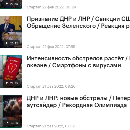
22:55
Стартап
22 фев 2022, 08:24
Признание ДНР и ЛНР / Санкции СШ
Обращение Зеленского / Реакция 
23:32
Стартап
22 фев 2022, 07:55
Интенсивность обстрелов растёт /
океане / Смартфоны с вирусами
22:45
Стартап
21 фев 2022, 08:26
ДНР и ЛНР: новые обстрелы / Петер
аутсайдер / Рекордная Олимпиада
23:15
Стартап
21 фев 2022, 07:52