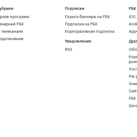
убрики
Подписки
РБК
рхив программ
Скрыть баннеры на РБК
iOS
ечерний РБК
Подписка на РБК
And
 телеканале
Корпоративная подписка
AppG
одключение
Уведомления
Дру
RSS
Обл
Кор
дом
Хос
Рег
Зна
Сайт
РБК
Шко