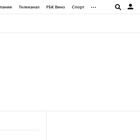
...
пании
Телеканал
РБК Вино
Спорт
ые проекты
Город
Стиль
Крипто
Спецпроекты СПб
логии и медиа
Финансы