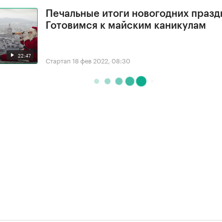
Печальные итоги новогодних празд
Готовимся к майским каникулам
22:47
Стартап
18 фев 2022, 08:30