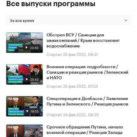
Все выпуски программы
За все время
Обстрел ВСУ / Санкции для
авиакомпаний / Крым восстановит
водоснабжение
23:50
Стартап
25 фев 2022, 08:31
Военная операция: подробности /
Санкции и реакция рынков /Зеленский
и НАТО
25:53
Стартап
25 фев 2022, 07:55
Спецоперация в Донбассе / Заявления
Путина и Зеленского / Реакция рынков
19:53
Стартап
24 фев 2022, 08:25
Срочное обращение Путина, начало
военной операции / Реакция Запада