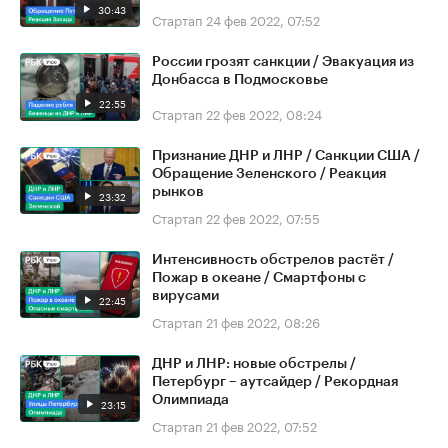
30:43
Стартап
24 фев 2022, 07:52
России грозят санкции / Эвакуация из
Донбасса в Подмосковье
22:55
Стартап
22 фев 2022, 08:24
Признание ДНР и ЛНР / Санкции США /
Обращение Зеленского / Реакция
рынков
23:32
Стартап
22 фев 2022, 07:55
Интенсивность обстрелов растёт /
Пожар в океане / Смартфоны с
вирусами
22:45
Стартап
21 фев 2022, 08:26
ДНР и ЛНР: новые обстрелы /
Петербург – аутсайдер / Рекордная
Олимпиада
23:15
Стартап
21 фев 2022, 07:52