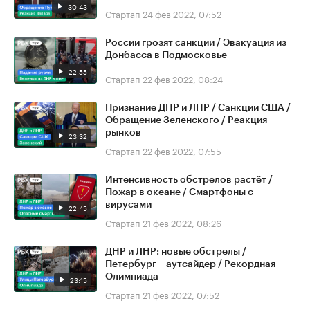
30:43
Стартап
24 фев 2022, 07:52
России грозят санкции / Эвакуация из
Донбасса в Подмосковье
22:55
Стартап
22 фев 2022, 08:24
Признание ДНР и ЛНР / Санкции США /
Обращение Зеленского / Реакция
рынков
23:32
Стартап
22 фев 2022, 07:55
Интенсивность обстрелов растёт /
Пожар в океане / Смартфоны с
вирусами
22:45
Стартап
21 фев 2022, 08:26
ДНР и ЛНР: новые обстрелы /
Петербург – аутсайдер / Рекордная
Олимпиада
23:15
Стартап
21 фев 2022, 07:52