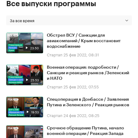
Все выпуски программы
За все время
Обстрел ВСУ / Санкции для
авиакомпаний / Крым восстановит
водоснабжение
23:50
Стартап
25 фев 2022, 08:31
Военная операция: подробности /
Санкции и реакция рынков /Зеленский
и НАТО
25:53
Стартап
25 фев 2022, 07:55
Спецоперация в Донбассе / Заявления
Путина и Зеленского / Реакция рынков
19:53
Стартап
24 фев 2022, 08:25
Срочное обращение Путина, начало
военной операции / Реакция Запада