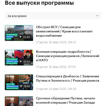
Все выпуски программы
За все время
Обстрел ВСУ / Санкции для
авиакомпаний / Крым восстановит
водоснабжение
23:50
Стартап
25 фев 2022, 08:31
Военная операция: подробности /
Санкции и реакция рынков /Зеленский
и НАТО
25:53
Стартап
25 фев 2022, 07:55
Спецоперация в Донбассе / Заявления
Путина и Зеленского / Реакция рынков
19:53
Стартап
24 фев 2022, 08:25
Срочное обращение Путина, начало
военной операции / Реакция Запада