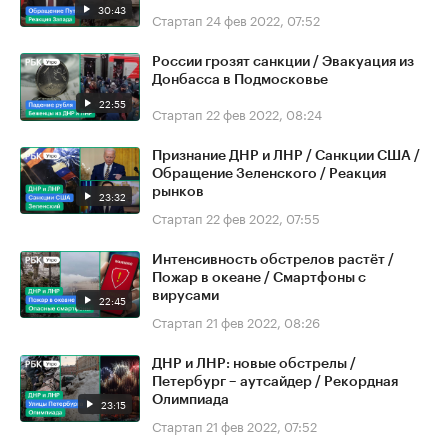
30:43
Стартап
24 фев 2022, 07:52
России грозят санкции / Эвакуация из
Донбасса в Подмосковье
22:55
Стартап
22 фев 2022, 08:24
Признание ДНР и ЛНР / Санкции США /
Обращение Зеленского / Реакция
рынков
23:32
Стартап
22 фев 2022, 07:55
Интенсивность обстрелов растёт /
Пожар в океане / Смартфоны с
вирусами
22:45
Стартап
21 фев 2022, 08:26
ДНР и ЛНР: новые обстрелы /
Петербург – аутсайдер / Рекордная
Олимпиада
23:15
Стартап
21 фев 2022, 07:52